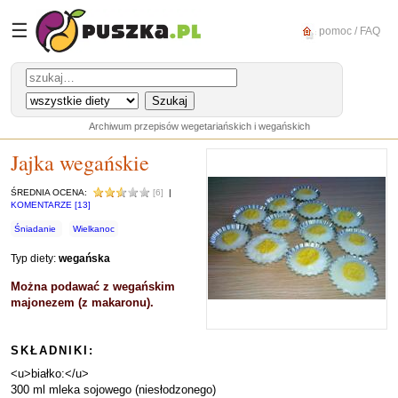
☰
pomoc / FAQ
Archiwum przepisów wegetariańskich i wegańskich
Jajka wegańskie
ŚREDNIA OCENA:
[6]
|
KOMENTARZE [13]
Śniadanie
Wielkanoc
Typ diety:
wegańska
Można podawać z wegańskim
majonezem (z makaronu).
SKŁADNIKI:
<u>białko:</u>
300 ml mleka sojowego (niesłodzonego)