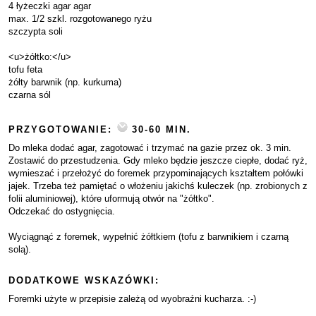
4 łyżeczki agar agar
max. 1/2 szkl. rozgotowanego ryżu
szczypta soli
<u>żółtko:</u>
tofu feta
żółty barwnik (np. kurkuma)
czarna sól
PRZYGOTOWANIE:
30-60 MIN.
Do mleka dodać agar, zagotować i trzymać na gazie przez ok. 3 min.
Zostawić do przestudzenia. Gdy mleko będzie jeszcze ciepłe, dodać ryż,
wymieszać i przełożyć do foremek przypominających kształtem połówki
jajek. Trzeba też pamiętać o włożeniu jakichś kuleczek (np. zrobionych z
folii aluminiowej), które uformują otwór na "żółtko".
Odczekać do ostygnięcia.
Wyciągnąć z foremek, wypełnić żółtkiem (tofu z barwnikiem i czarną
solą).
DODATKOWE WSKAZÓWKI:
Foremki użyte w przepisie zależą od wyobraźni kucharza. :-)