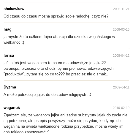
shakawkaw
2005-11-21
Od czasu do czasu mozna sprawic sobie radochę, czyż nie?
mag
2008-03-15
ja myślę że to całkiem fajna atrakcja dla dziecka wegańskiego w
wielkanoc ;)
lorisa
2008-04-12
jeśli ktoś jest weganinem to po co ma udawać,że je jajka??
paranoja...przecież o to chodzi by nie promować odzwierzęcych
"produktów"..pytam się,po co to??? bo przecież nie o smak..
Dyzma
2009-04-11
A może potrzebuje jajek do obrzędów religijnych :D
weganuś
2010-02-19
Zgadzam się, że weganom jajka ani żadne substytuty jajek do życia nie
są potrzebne, ale przepis powyższy może się przydać, kiedy np. do
weganina na święta wielkanocne rodzina przybędzie, można wtedy im
coś takiego zaserwować :)