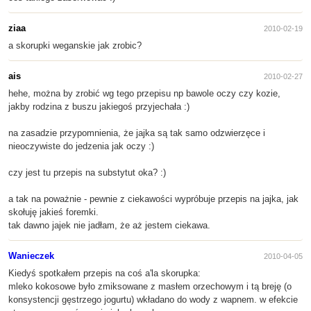
ziaa
2010-02-19
a skorupki weganskie jak zrobic?
ais
2010-02-27
hehe, można by zrobić wg tego przepisu np bawole oczy czy kozie,
jakby rodzina z buszu jakiegoś przyjechała :)
na zasadzie przypomnienia, że jajka są tak samo odzwierzęce i
nieoczywiste do jedzenia jak oczy :)
czy jest tu przepis na substytut oka? :)
a tak na poważnie - pewnie z ciekawości wypróbuje przepis na jajka, jak
skołuję jakieś foremki.
tak dawno jajek nie jadłam, że aż jestem ciekawa.
Wanieczek
2010-04-05
Kiedyś spotkałem przepis na coś a'la skorupka:
mleko kokosowe było zmiksowane z masłem orzechowym i tą breję (o
konsystencji gęstrzego jogurtu) wkładano do wody z wapnem. w efekcie