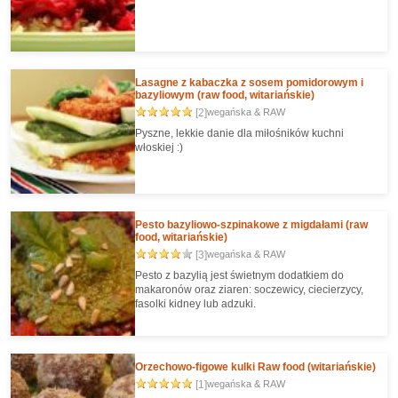
Lasagne z kabaczka z sosem pomidorowym i
bazyliowym (raw food, witariańskie)
[2]
wegańska & RAW
Pyszne, lekkie danie dla miłośników kuchni
włoskiej :)
Pesto bazyliowo-szpinakowe z migdałami (raw
food, witariańskie)
[3]
wegańska & RAW
Pesto z bazylią jest świetnym dodatkiem do
makaronów oraz ziaren: soczewicy, ciecierzycy,
fasolki kidney lub adzuki.
Orzechowo-figowe kulki Raw food (witariańskie)
[1]
wegańska & RAW