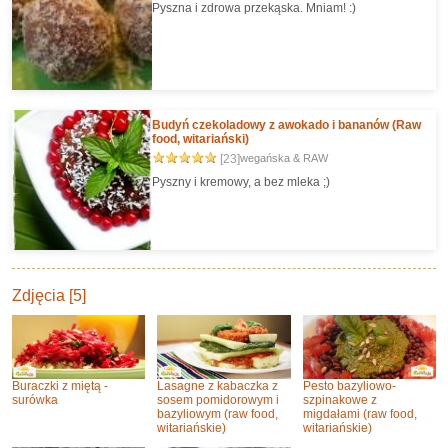
Pyszna i zdrowa przekąska. Mniam! :)
Budyń czekoladowy z awokado i bananów (Raw
food, witariański)
[23]
wegańska & RAW
Pyszny i kremowy, a bez mleka ;)
Zdjęcia [5]
Buraczki z miętą -
Lasagne z kabaczka z
Pesto bazyliowo-
surówka
sosem pomidorowym i
szpinakowe z
bazyliowym (raw food,
migdałami (raw food,
witariańskie)
witariańskie)