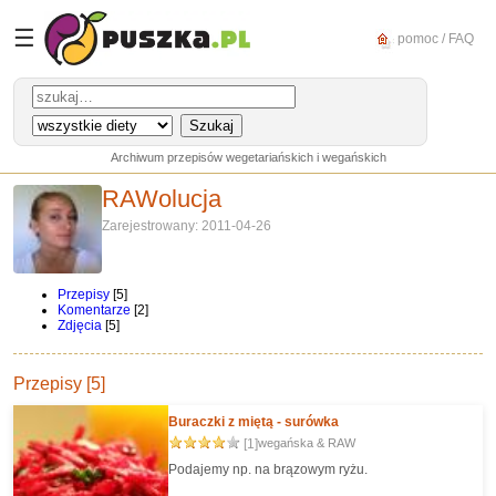
☰
pomoc / FAQ
Archiwum przepisów wegetariańskich i wegańskich
RAWolucja
Zarejestrowany: 2011-04-26
Przepisy
[5]
Komentarze
[2]
Zdjęcia
[5]
Przepisy [5]
Buraczki z miętą - surówka
[1]
wegańska & RAW
Podajemy np. na brązowym ryżu.