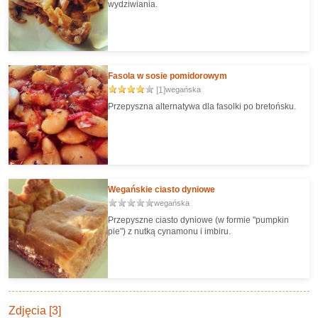
wydziwiania.
Fasola w sosie pomidorowym
[1]
wegańska
Przepyszna alternatywa dla fasolki po bretońsku.
Wegańskie ciasto dyniowe
wegańska
Przepyszne ciasto dyniowe (w formie "pumpkin
pie") z nutką cynamonu i imbiru.
Zdjęcia [3]