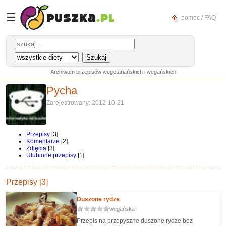
☰
pomoc / FAQ
Archiwum przepisów wegetariańskich i wegańskich
Pycha
Zarejestrowany: 2012-10-21
Przepisy
[3]
Komentarze
[2]
Zdjęcia
[3]
Ulubione przepisy
[1]
Przepisy [3]
Duszone rydze
wegańska
Przepis na przepyszne duszone rydze bez