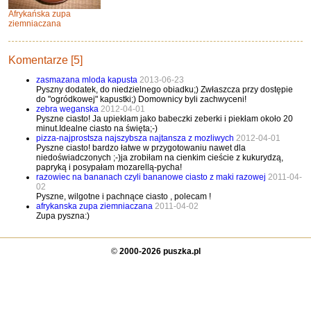
Afrykańska zupa
ziemniaczana
Komentarze [5]
zasmazana mloda kapusta
2013-06-23
Pyszny dodatek, do niedzielnego obiadku;) Zwłaszcza przy dostępie
do "ogródkowej" kapustki;) Domownicy byli zachwyceni!
zebra weganska
2012-04-01
Pyszne ciasto! Ja upiekłam jako babeczki zeberki i piekłam około 20
minut.Idealne ciasto na święta;-)
pizza-najprostsza najszybsza najtansza z mozliwych
2012-04-01
Pyszne ciasto! bardzo łatwe w przygotowaniu nawet dla
niedoświadczonych ;-)ja zrobiłam na cienkim cieście z kukurydzą,
papryką i posypałam mozarellą-pycha!
razowiec na bananach czyli bananowe ciasto z maki razowej
2011-04-
02
Pyszne, wilgotne i pachnące ciasto , polecam !
afrykanska zupa ziemniaczana
2011-04-02
Zupa pyszna:)
©
2000-2026 puszka.pl