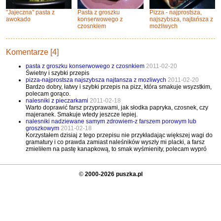
"Jajeczna" pasta z
Pasta z groszku
Pizza - najprostsza,
awokado
konserwowego z
najszybsza, najtańsza z
czosnkiem
możliwych
Komentarze [4]
pasta z groszku konserwowego z czosnkiem
2011-02-20
Świetny i szybki przepis
pizza-najprostsza najszybsza najtansza z mozliwych
2011-02-20
Bardzo dobry, łatwy i szybki przepis na pizz, która smakuje wsyzstkim,
polecam gorąco.
nalesniki z pieczarkami
2011-02-18
Warto doprawić farsz przyprawami, jak słodka papryka, czosnek, czy
majeranek. Smakuje wtedy jeszcze lepiej.
nalesniki nadziewane samym zdrowiem-z farszem porowym lub
groszkowym
2011-02-18
Korzystałem dzisiaj z tego przepisu nie przykładając większej wagi do
gramatury i co prawda zamiast naleśników wyszły mi placki, a farsz
zmieliłem na pastę kanapkową, to smak wyśmienity, polecam wypró
©
2000-2026 puszka.pl