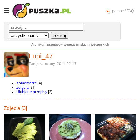
☰
pomoc / FAQ
Archiwum przepisów wegetariańskich i wegańskich
Lupi_47
Zarejestrowany: 2011-02-17
Komentarze
[4]
Zdjęcia
[3]
Ulubione przepisy
[2]
Zdjęcia [3]