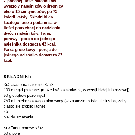
Z podanej ilości składników
wyszło 7 naleśników o średnicy
około 15 centymetrów, po 75
kalorii każdy. Składniki do
każdego farszu podane są w
ilości potrzebnej do nadziania
dwóch naleśników. Farsz
porowy - porcja do jednego
naleśnika dostarcza 43 kcal.
Farsz groszkowy - porcja do
jednego naleśnika dostarcza 27
kcal.
SKŁADNIKI:
<u>Ciasto na naleśniki:</u>
100 g mąki pszennej (może być jakakolwiek, w wersji białej lub razowej)
50 g otrębów pszennych
250 ml mleka sojowego albo wody (w zasadzie to tyle, ile trzeba, żeby
ciasto się zrobiło ładne)
sól
olej do smażenia
<u>Farsz porowy:</u>
50 g pora