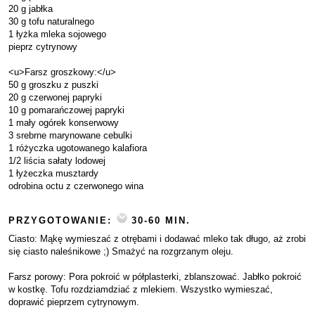
20 g jabłka
30 g tofu naturalnego
1 łyżka mleka sojowego
pieprz cytrynowy
<u>Farsz groszkowy:</u>
50 g groszku z puszki
20 g czerwonej papryki
10 g pomarańczowej papryki
1 mały ogórek konserwowy
3 srebrne marynowane cebulki
1 różyczka ugotowanego kalafiora
1/2 liścia sałaty lodowej
1 łyżeczka musztardy
odrobina octu z czerwonego wina
PRZYGOTOWANIE:
30-60 MIN.
Ciasto: Mąkę wymieszać z otrębami i dodawać mleko tak długo, aż zrobi
się ciasto naleśnikowe ;) Smażyć na rozgrzanym oleju.
Farsz porowy: Pora pokroić w półplasterki, zblanszować. Jabłko pokroić
w kostkę. Tofu rozdziamdziać z mlekiem. Wszystko wymieszać,
doprawić pieprzem cytrynowym.