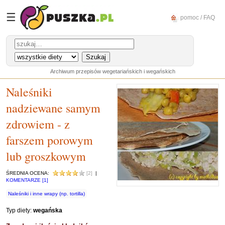
☰
pomoc / FAQ
Archiwum przepisów wegetariańskich i wegańskich
Naleśniki
nadziewane samym
zdrowiem - z
farszem porowym
lub groszkowym
ŚREDNIA OCENA:
[2]
|
KOMENTARZE [1]
Naleśniki i inne wrapy (np. tortilla)
Typ diety:
wegańska