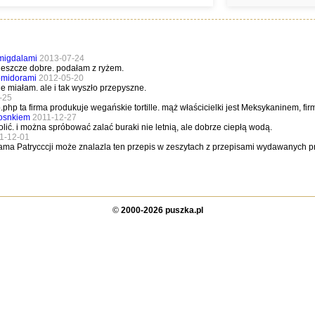
 migdalami
2013-07-24
jeszcze dobre. podałam z ryżem.
omidorami
2012-05-20
e miałam. ale i tak wyszło przepyszne.
-25
.php ta firma produkuje wegańskie tortille. mąż właścicielki jest Meksykaninem, fir
osnkiem
2011-12-27
ić. i można spróbować zalać buraki nie letnią, ale dobrze ciepłą wodą.
1-12-01
mama Patrycccji może znalazla ten przepis w zeszytach z przepisami wydawanych prz
©
2000-2026 puszka.pl