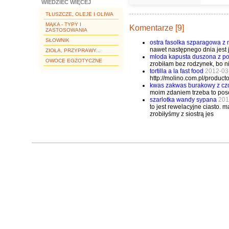
WIEDZIEĆ WIĘCEJ
TŁUSZCZE, OLEJE I OLIWA
MĄKA - TYPY I
Komentarze [9]
ZASTOSOWANIA
SŁOWNIK
ostra fasolka szparagowa z
nawet następnego dnia jest 
ZIOŁA, PRZYPRAWY...
mloda kapusta duszona z p
OWOCE EGZOTYCZNE
zrobiłam bez rodzynek, bo ni
tortilla a la fast food
2012-03
http://molino.com.pl/producto
kwas zakwas burakowy z cz
moim zdaniem trzeba to posol
szarlotka wandy sypana
201
to jest rewelacyjne ciasto. 
zrobiłyśmy z siostrą jes