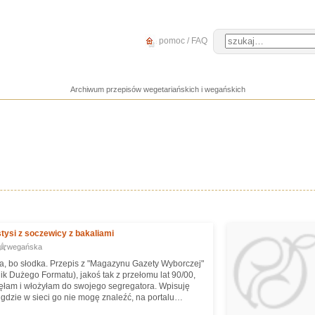
pomoc / FAQ
Archiwum przepisów wegetariańskich i wegańskich
tysi z soczewicy z bakaliami
wegańska
na, bo słodka. Przepis z "Magazynu Gazety Wyborczej"
ik Dużego Formatu), jakoś tak z przełomu lat 90/00,
ięłam i włożyłam do swojego segregatora. Wpisuję
nigdzie w sieci go nie mogę znaleźć, na portalu
m GW też nie. Moje komentarze w nawiasach.