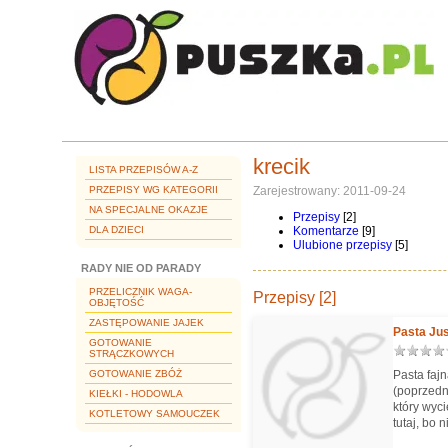
krecik
LISTA PRZEPISÓW A-Z
PRZEPISY WG KATEGORII
Zarejestrowany: 2011-09-24
NA SPECJALNE OKAZJE
Przepisy
[2]
DLA DZIECI
Komentarze
[9]
Ulubione przepisy
[5]
RADY NIE OD PARADY
PRZELICZNIK WAGA-
Przepisy [2]
OBJĘTOŚĆ
ZASTĘPOWANIE JAJEK
Pasta Jus
GOTOWANIE
STRĄCZKOWYCH
GOTOWANIE ZBÓŻ
Pasta faj
(poprzedn
KIEŁKI - HODOWLA
który wyc
KOTLETOWY SAMOUCZEK
tutaj, bo 
kulinarny