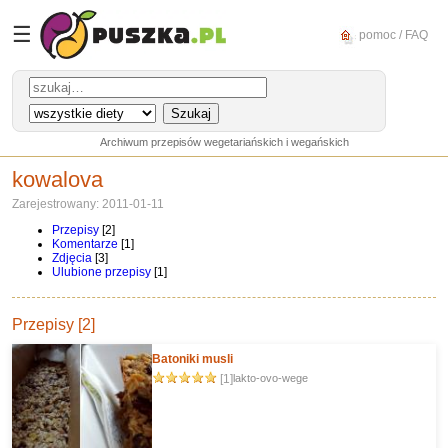
☰
pomoc / FAQ
Archiwum przepisów wegetariańskich i wegańskich
kowalova
Zarejestrowany: 2011-01-11
Przepisy
[2]
Komentarze
[1]
Zdjęcia
[3]
Ulubione przepisy
[1]
Przepisy [2]
Batoniki musli
[1]
lakto-ovo-wege