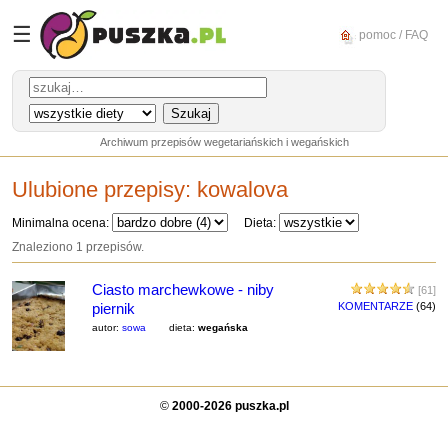
☰
pomoc / FAQ
Archiwum przepisów wegetariańskich i wegańskich
Ulubione przepisy:
kowalova
Minimalna ocena:
Dieta:
Znaleziono 1 przepisów.
Ciasto marchewkowe - niby
[61]
piernik
KOMENTARZE
(64)
autor:
sowa
dieta:
wegańska
©
2000-2026 puszka.pl