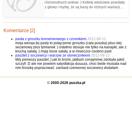
różnorodnych potraw :) Kotlety właściwie powstały
z głowy i myślę, że są bazą do różnych wariacji.
Składniki trochę są na oko ;)
Komentarze [2]
pasta z groszku konserwowego z czosnkiem
2012-08-12
moja wersja tej pasty to połączenie groszku (cała puszka) plus olej
sezamowy plus tymianek :) ostatnio stosuje nie tylko na kanapki, ale z
kruchą sałatą :) myję liscie sałaty, a w miseczce osobno past
pasztet z soczewicy i warzyw ze slonecznikiem
2012-08-12
Mój pierwszy pasztet ;) jak to brzmi, jakbym conajmniej zdobyła jakiś
szczyt! :D ale nie powiem satysfakcja duuuza, choc bede musiała nad
nim troszkę popracować: zamiast czerwonej soczewicy dodałam
©
2000-2026 puszka.pl