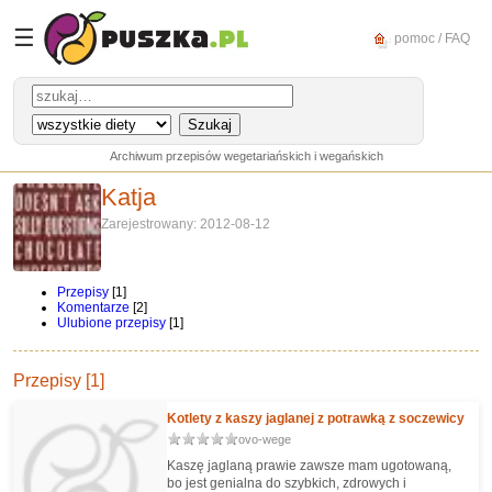
☰
pomoc / FAQ
Archiwum przepisów wegetariańskich i wegańskich
Katja
Zarejestrowany: 2012-08-12
Przepisy
[1]
Komentarze
[2]
Ulubione przepisy
[1]
Przepisy [1]
Kotlety z kaszy jaglanej z potrawką z soczewicy
ovo-wege
Kaszę jaglaną prawie zawsze mam ugotowaną,
bo jest genialna do szybkich, zdrowych i