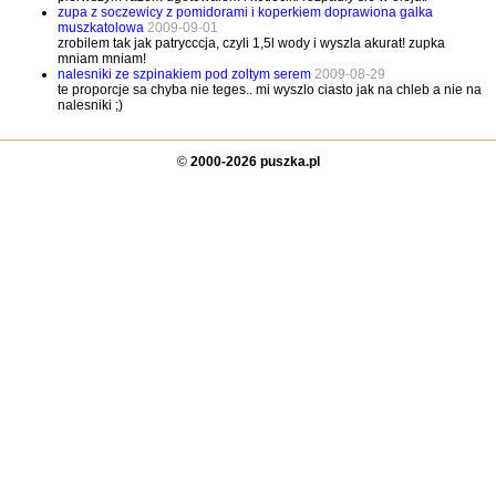
zupa z soczewicy z pomidorami i koperkiem doprawiona galka
muszkatolowa
2009-09-01
zrobilem tak jak patrycccja, czyli 1,5l wody i wyszla akurat! zupka
mniam mniam!
nalesniki ze szpinakiem pod zoltym serem
2009-08-29
te proporcje sa chyba nie teges.. mi wyszlo ciasto jak na chleb a nie na
nalesniki ;)
©
2000-2026 puszka.pl