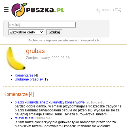
☰
pomoc / FAQ
Archiwum przepisów wegetariańskich i wegańskich
grubas
Zarejestrowany: 2009-08-28
Komentarze
[4]
Ulubione przepisy
[19]
Komentarze [4]
placki kukurydziane z kukurydzy konserwowej
2010-02-15
bardzo dobre danko.. w smaku przypominajace troszeczke tradycyjne
placki ziemniaczane(dodalem cebule do przepisu). wydaje mi sie ze
najlepiej smakuje z kuskusemi i swieza suróweczka. mniam
falafel felafel
2009-09-05
ja tam radze ciecierzycy nie gotowac tylko namoczyc przez noc,za
pierwszym razem ugotowalem i kotleciki rozpadły sie w oleju:/