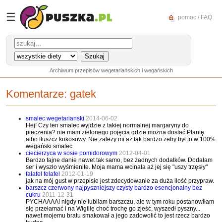
☰
pomoc / FAQ
Archiwum przepisów wegetariańskich i wegańskich
Komentarze:
gatek
smalec wegetarianski
2014-06-02
Hej! Czy ten smalec wyjdzie z takiej normalnej margaryny do
pieczenia? nie mam zielonego pojęcia gdzie można dostać Plantę
albo tłuszcz kokosowy. Nie zależy mi aż tak bardzo żeby był to w 100%
wegański smalec
ciecierzyca w sosie pomidorowym
2012-04-01
Bardzo fajne danie nawet tak samo, bez żadnych dodatków. Dodałam
ser i wyszło wyśmienite. Moja mama wcinała aż jej się "uszy trzęsły"
falafel felafel
2012-01-19
jak na mój gust w przepisie jest zdecydowanie za duża ilość przypraw.
barszcz czerwony najpyszniejszy czysty bardzo esencjonalny bez
cukru
2011-12-31
PYCHAAAA! nigdy nie lubilam barszczu, ale w tym roku postanowiłam
się przełamać i na Wigilię choć trochę go zjeść, wyszedł pyszny...
nawet mojemu bratu smakował a jego zadowolić to jest rzecz bardzo