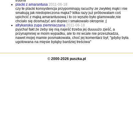
trudna
placki z amarantusa
2011-06-18
czy te placki konsystencja przypominają racuchy ze zwykłej mąki i nie
smakują jak niedopieczona mąka? kilka razy już próbowałam coś
upichcić z mąką amarantusową i to co wyszło było glamowate,nie
chciało się dosmażyć ani dopiec i smakowało okropnie ;(
afrykanska zupa ziemniaczana
2011-06-18
pyycha! fakt że żeby się nią najeść trzeba jej duuuużo zjeść, a
przynajmniej w moim wypadku, ale to mi wcale nie przeszkadza,
nawet mojej mamie posmakowała, choć jej komentarz był; "gdyby była
ugotowana na mięsie byłąby bardziej treściwa"
©
2000-2026 puszka.pl