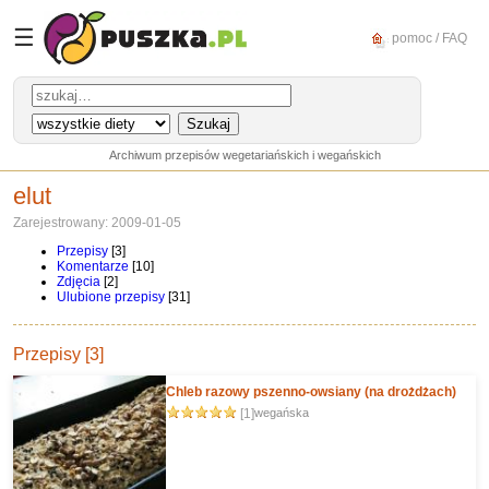
☰
pomoc / FAQ
Archiwum przepisów wegetariańskich i wegańskich
elut
Zarejestrowany: 2009-01-05
Przepisy
[3]
Komentarze
[10]
Zdjęcia
[2]
Ulubione przepisy
[31]
Przepisy [3]
Chleb razowy pszenno-owsiany (na drożdżach)
[1]
wegańska