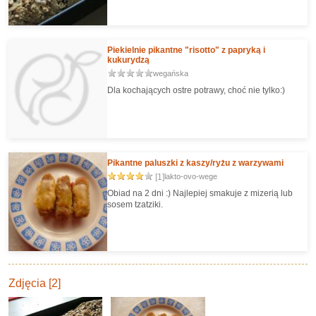
Piekielnie pikantne "risotto" z papryką i
kukurydzą
wegańska
Dla kochających ostre potrawy, choć nie tylko:)
Pikantne paluszki z kaszy/ryżu z warzywami
[1]
lakto-ovo-wege
Obiad na 2 dni :) Najlepiej smakuje z mizerią lub
sosem tzatziki.
Zdjęcia [2]