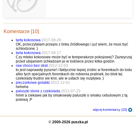
Komentarze [10]
tarta kokosowa
2017-09-29
OK, przeczytałam przepis z linka źródłowego i już wiem, że musi być
schłodzone :)
tarta kokosowa
2017-09-17
Czy mleko kokosowe może być w temperaturze pokojowej? Zazwyczaj
przed ubijaniem schładzam je w lodówce przez kilka godzin.
raw choco bez strat
2012-12-03
to jest naprawdę pyszne! i faktycznie lepiej zrobic w foremkach do lodu
albo tych specjalnych foremkach do robienia pralinek, bo blok tej
czekolady trudno sie kroi, ale w ustach się rozpływa :)
pieczarkowe golabki
2012-12-01
hehehe
paluszki slone z czekolada
2012-07-23
hmm a ciekawe jak by smakowały paluszki o smaku cebulowym z tą
polewą ;P
więcej komentarzy [10]
©
2000-2026 puszka.pl