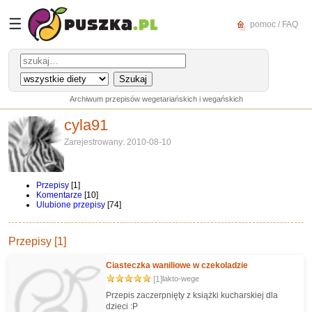
☰
pomoc / FAQ
Archiwum przepisów wegetariańskich i wegańskich
cyla91
Zarejestrowany: 2010-08-10
Przepisy
[1]
Komentarze
[10]
Ulubione przepisy
[74]
Przepisy [1]
Ciasteczka waniliowe w czekoladzie
[1]
lakto-wege
Przepis zaczerpnięty z książki kucharskiej dla
dzieci :P