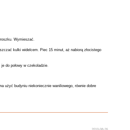
 proszku. Wymieszać.
aszczać kulki widelcem. Piec 15 minut, aż nabiorą złocistego
 je do połowy w czekoladzie.
na użyć budyniu niekoniecznie waniliowego, równie dobre
2010-08-26