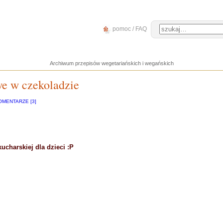
pomoc / FAQ
Archiwum przepisów wegetariańskich i wegańskich
we w czekoladzie
OMENTARZE [3]
kucharskiej dla dzieci :P