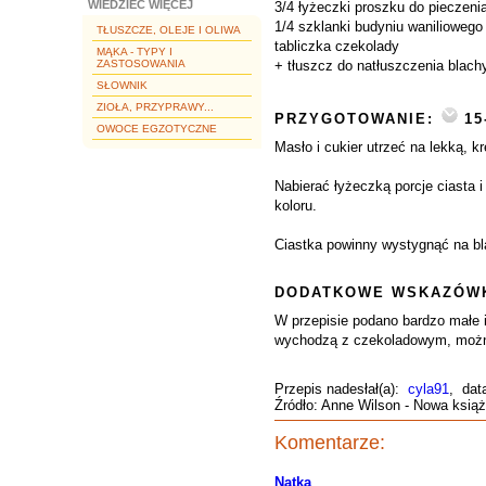
WIEDZIEĆ WIĘCEJ
3/4 łyżeczki proszku do pieczeni
1/4 szklanki budyniu waniliowego
TŁUSZCZE, OLEJE I OLIWA
tabliczka czekolady
MĄKA - TYPY I
ZASTOSOWANIA
+ tłuszcz do natłuszczenia blach
SŁOWNIK
ZIOŁA, PRZYPRAWY...
PRZYGOTOWANIE:
15
OWOCE EGZOTYCZNE
Masło i cukier utrzeć na lekką,
Nabierać łyżeczką porcje ciasta i
koloru.
Ciastka powinny wystygnąć na bla
DODATKOWE WSKAZÓWK
W przepisie podano bardzo małe i
wychodzą z czekoladowym, możn
Przepis nadesłał(a):
cyla91
, dat
Źródło: Anne Wilson - Nowa książ
Komentarze:
Natka