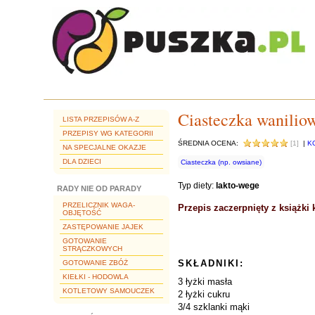
Ciasteczka wanilio
LISTA PRZEPISÓW A-Z
PRZEPISY WG KATEGORII
ŚREDNIA OCENA:
[1]
|
K
NA SPECJALNE OKAZJE
DLA DZIECI
Ciasteczka (np. owsiane)
Typ diety:
lakto-wege
RADY NIE OD PARADY
PRZELICZNIK WAGA-
Przepis zaczerpnięty z książki 
OBJĘTOŚĆ
ZASTĘPOWANIE JAJEK
GOTOWANIE
STRĄCZKOWYCH
SKŁADNIKI:
GOTOWANIE ZBÓŻ
KIEŁKI - HODOWLA
3 łyżki masła
KOTLETOWY SAMOUCZEK
2 łyżki cukru
3/4 szklanki mąki