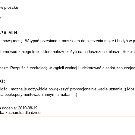
a
 w proszku
y
-30 MIN.
 kremową masę. Wsypać przesianą z proszkiem do pieczenia mąkę i budyń w
 formować z niego kulki, które należy ułożyć na natłuszczonej blasze. Rozpł
sze. Rozpuścić czekoladę w kąpieli wodnej i udekorować ciastka zanurzając
I:
lości, można je oczywiście powiększyć proporcjonalnie wedle uznania ;) Moż
a poeksperymentować z innymi smakami :)
a dodania: 2010-08-19
ka kucharska dla dzieci