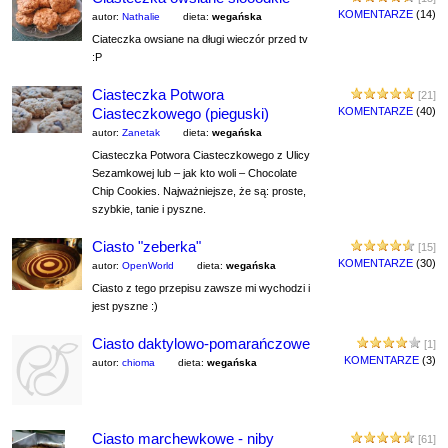
KOMENTARZE
(14)
autor:
Nathalie
dieta:
wegańska
Ciateczka owsiane na długi wieczór przed tv
:P
Ciasteczka Potwora
[21]
Ciasteczkowego (pieguski)
KOMENTARZE
(40)
autor:
Zanetak
dieta:
wegańska
Ciasteczka Potwora Ciasteczkowego z Ulicy
Sezamkowej lub – jak kto woli – Chocolate
Chip Cookies. Najważniejsze, że są: proste,
szybkie, tanie i pyszne.
Ciasto "zeberka"
[15]
KOMENTARZE
(30)
autor:
OpenWorld
dieta:
wegańska
Ciasto z tego przepisu zawsze mi wychodzi i
jest pyszne :)
Ciasto daktylowo-pomarańczowe
[1]
KOMENTARZE
(3)
autor:
chioma
dieta:
wegańska
Ciasto marchewkowe - niby
[61]