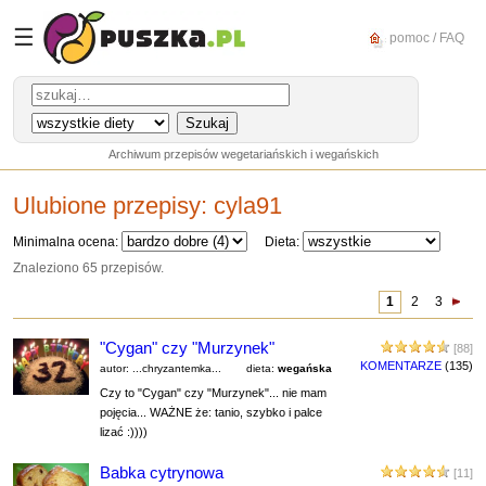
☰
pomoc / FAQ
Archiwum przepisów wegetariańskich i wegańskich
Ulubione przepisy:
cyla91
Minimalna ocena:
Dieta:
Znaleziono 65 przepisów.
1
2
3
"Cygan" czy "Murzynek"
[88]
KOMENTARZE
(135)
autor: ...chryzantemka...
dieta:
wegańska
Czy to "Cygan" czy "Murzynek"... nie mam
pojęcia... WAŻNE że: tanio, szybko i palce
lizać :))))
Babka cytrynowa
[11]