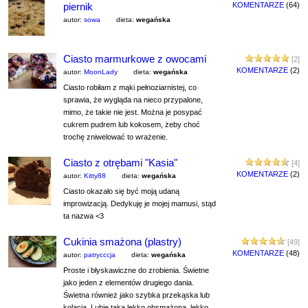
piernik
KOMENTARZE
(64)
autor:
sowa
dieta:
wegańska
Ciasto marmurkowe z owocami
[2]
KOMENTARZE
(2)
autor:
MoonLady
dieta:
wegańska
Ciasto robiłam z mąki pełnoziarnistej, co
sprawia, że wygląda na nieco przypalone,
mimo, że takie nie jest. Można je posypać
cukrem pudrem lub kokosem, żeby choć
trochę zniwelować to wrażenie.
Ciasto z otrębami "Kasia"
[4]
KOMENTARZE
(2)
autor:
Kitty88
dieta:
wegańska
Ciasto okazało się być moją udaną
improwizacją. Dedykuję je mojej mamusi, stąd
ta nazwa <3
Cukinia smażona (plastry)
[49]
KOMENTARZE
(48)
autor:
patrycccja
dieta:
wegańska
Proste i błyskawiczne do zrobienia. Świetne
jako jeden z elementów drugiego dania.
Świetna również jako szybka przekąska lub
kolacja. Lubię taką lekko obsmażoną, lekko