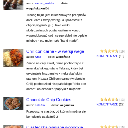
autor:
zaczar_walizka
dieta:
wegańska+miód
Trochę tu już jest kuleczkowych przepisów -
dorzucam i swoją wersję, a i pozostałe z
chęcią wypróbuję :) Jako wielki
słodyczołasuch postanowiłam w końcu
wyprodukować coś, czego skład nie będzie
mi obcy - oto moje małe "hand made".
Chili con carne - w wersji wege
[19]
KOMENTARZE
(13)
autor:
ryfka
dieta:
wegańska
Znane na cały świat, danie pochodzące z
amerykańskiego stanu Teksas, który był
oryginalnie hiszpańsko - meksykańskim
stanem. Nazwa Chili con carne (w skrócie
Chili) pochodzi od hiszpańskiego "chile con
carne", co oznacza "papryki z mięsem".
Chocolate Chip Cookies
[13]
KOMENTARZE
(22)
autor:
LalaAla
dieta:
wegańska
Przepyszne ciastka, od których można się
kompletnie uzależnić ;)
Ciasteczka owsiane słooodkie
[15]