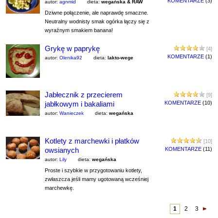
KOMENTARZE
(3)
autor:
agnmid
dieta:
wegańska & RAW
Dziwne połączenie, ale naprawdę smaczne.
Neutralny wodnisty smak ogórka łączy się z
wyraźnym smakiem banana!
Grykę w paprykę
[4]
KOMENTARZE
(1)
autor:
Olenika92
dieta:
lakto-wege
Jabłecznik z przecierem
[9]
jabłkowym i bakaliami
KOMENTARZE
(10)
autor:
Wanieczek
dieta:
wegańska
Kotlety z marchewki i płatków
[10]
owsianych
KOMENTARZE
(11)
autor:
Lily
dieta:
wegańska
Proste i szybkie w przygotowaniu kotlety,
zwłaszcza jeśli mamy ugotowaną wcześniej
marchewkę.
1
2
3