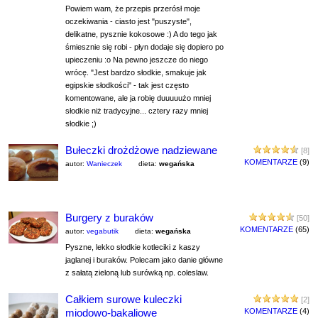
Powiem wam, że przepis przerósł moje
oczekiwania - ciasto jest "puszyste",
delikatne, pysznie kokosowe :) A do tego jak
śmiesznie się robi - płyn dodaje się dopiero po
upieczeniu :o Na pewno jeszcze do niego
wrócę. "Jest bardzo słodkie, smakuje jak
egipskie słodkości" - tak jest często
komentowane, ale ja robię duuuuużo mniej
słodkie niż tradycyjne... cztery razy mniej
słodkie ;)
Bułeczki drożdżowe nadziewane
[8]
KOMENTARZE
(9)
autor:
Wanieczek
dieta:
wegańska
Burgery z buraków
[50]
KOMENTARZE
(65)
autor:
vegabutik
dieta:
wegańska
Pyszne, lekko słodkie kotleciki z kaszy
jaglanej i buraków. Polecam jako danie główne
z sałatą zieloną lub surówką np. coleslaw.
Całkiem surowe kuleczki
[2]
miodowo-bakaliowe
KOMENTARZE
(4)