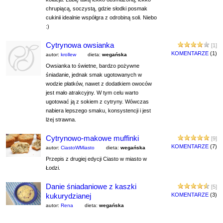
chrupiącą, soczystą, gdzie słodki posmak
cukinii idealnie współgra z odrobiną soli. Niebo
:)
Cytrynowa owsianka
[1]
KOMENTARZE
(1)
autor:
krollew
dieta:
wegańska
Owsianka to świetne, bardzo pożywne
śniadanie, jednak smak ugotowanych w
wodzie płatków, nawet z dodatkiem owoców
jest mało atrakcyjny. W tym celu warto
ugotować ją z sokiem z cytryny. Wówczas
nabiera lepszego smaku, konsystencji i jest
lżej strawna.
Cytrynowo-makowe muffinki
[9]
KOMENTARZE
(7)
autor:
CiastoWMiasto
dieta:
wegańska
Przepis z drugiej edycji Ciasto w miasto w
Łodzi.
Danie śniadaniowe z kaszki
[5]
kukurydzianej
KOMENTARZE
(3)
autor:
Rena
dieta:
wegańska