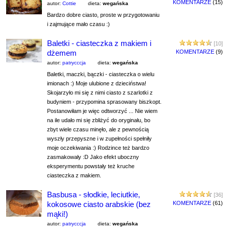
KOMENTARZE
(15)
autor:
Cottie
dieta:
wegańska
Bardzo dobre ciasto, proste w przygotowaniu
i zajmujące mało czasu :)
Baletki - ciasteczka z makiem i
[10]
dżemem
KOMENTARZE
(9)
autor:
patrycccja
dieta:
wegańska
Baletki, maczki, bączki - ciasteczka o wielu
imionach :) Moje ulubione z dzieciństwa!
Skojarzyło mi się z nimi ciasto z szarlotki z
budyniem - przypomina sprasowany biszkopt.
Postanowiłam je więc odtworzyć ... Nie wiem
na ile udało mi się zbliżyć do oryginału, bo
zbyt wiele czasu minęło, ale z pewnością
wyszły przepyszne i w zupełności spełniły
moje oczekiwania :) Rodzince też bardzo
zasmakowały :D Jako efekt uboczny
eksperymentu powstały też kruche
ciasteczka z makiem.
Basbusa - słodkie, leciutkie,
[36]
kokosowe ciasto arabskie (bez
KOMENTARZE
(61)
mąki!)
autor:
patrycccja
dieta:
wegańska