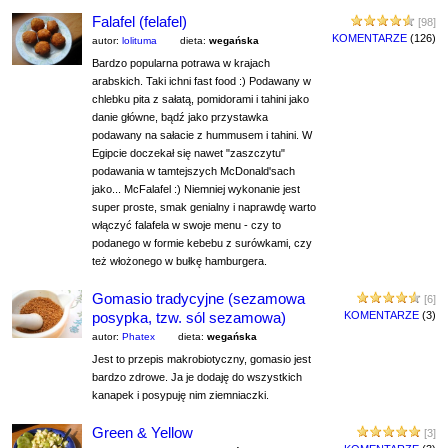
Falafel (felafel)
[98]
KOMENTARZE
(126)
autor:
lolituma
dieta:
wegańska
Bardzo popularna potrawa w krajach
arabskich. Taki ichni fast food :) Podawany w
chlebku pita z sałatą, pomidorami i tahini jako
danie główne, bądź jako przystawka
podawany na sałacie z hummusem i tahini. W
Egipcie doczekał się nawet "zaszczytu"
podawania w tamtejszych McDonald'sach
jako... McFalafel :) Niemniej wykonanie jest
super proste, smak genialny i naprawdę warto
włączyć falafela w swoje menu - czy to
podanego w formie kebebu z surówkami, czy
też włożonego w bułkę hamburgera.
Gomasio tradycyjne (sezamowa
[6]
posypka, tzw. sól sezamowa)
KOMENTARZE
(3)
autor:
Phatex
dieta:
wegańska
Jest to przepis makrobiotyczny, gomasio jest
bardzo zdrowe. Ja je dodaję do wszystkich
kanapek i posypuję nim ziemniaczki.
Green & Yellow
[3]