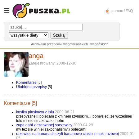
☰
pomoc / FAQ
Archiwum przepisów wegetariańskich i wegańskich
anga
Zarejestrowany: 2008-12-30
Komentarze
[5]
Ulubione przepisy
[5]
Komentarze [5]
kostka piaskowa z tofu
2009-08-21
przepyszne!!! polecam z kminem rzymskim...i pomyśleć, że wcześniej
tofu mi nie smakowało, hehe
zupa dahl z czerwonej soczewicy
2009-04-29
my też się w niej zakochaliśmy:) polecam!
razowiec na bananach czyli bananowe ciasto z maki razowej
2009-01-
05