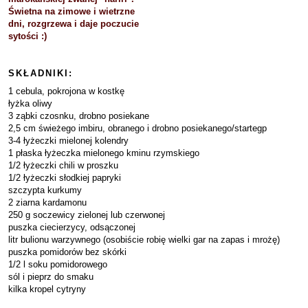
Świetna na zimowe i wietrzne
dni, rozgrzewa i daje poczucie
sytości :)
SKŁADNIKI:
1 cebula, pokrojona w kostkę
łyżka oliwy
3 ząbki czosnku, drobno posiekane
2,5 cm świeżego imbiru, obranego i drobno posiekanego/startegp
3-4 łyżeczki mielonej kolendry
1 płaska łyżeczka mielonego kminu rzymskiego
1/2 łyżeczki chili w proszku
1/2 łyżeczki słodkiej papryki
szczypta kurkumy
2 ziarna kardamonu
250 g soczewicy zielonej lub czerwonej
puszka ciecierzycy, odsączonej
litr bulionu warzywnego (osobiście robię wielki gar na zapas i mrożę)
puszka pomidorów bez skórki
1/2 l soku pomidorowego
sól i pieprz do smaku
kilka kropel cytryny