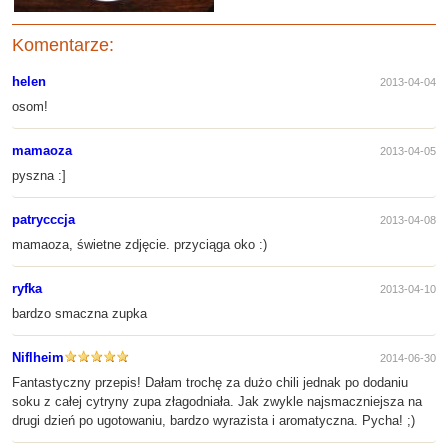
Komentarze:
helen
2013-04-04
osom!
mamaoza
2013-04-05
pyszna :]
patrycccja
2013-04-08
mamaoza, świetne zdjęcie. przyciąga oko :)
ryfka
2013-04-10
bardzo smaczna zupka
Niflheim
2014-06-30
Fantastyczny przepis! Dałam trochę za dużo chili jednak po dodaniu
soku z całej cytryny zupa złagodniała. Jak zwykle najsmaczniejsza na
drugi dzień po ugotowaniu, bardzo wyrazista i aromatyczna. Pycha! ;)