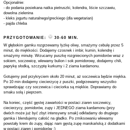
Opcjonalnie:
- do podania posiekana natka pietruszki, kolendra, liście szczawiu,
dowolna zielenina
- kleks jogurtu naturalnego/greckiego (dla wegetarian)
- pajda chleba
PRZYGOTOWANIE:
30-60 MIN.
W głębokim garnku rozgrzewamy łyżkę oliwy, smażymy cebulę przez 5
minut, do miękkości. Dodajemy czosnek i imbir, kumin, kolendrę i
smażymy minutę. Wrzucamy puszkę rozgniecionych pomidorów wraz z
sokiem, soczewicę, wlewamy bulion i sok pomidorowy, dodajemy chili,
paprykę słodką, szczyptę kurkumy i 2 ziarna kardamonu.
Gotujemy pod przykryciem około 20 minut, aż soczewica będzie miękka.
Po 10 min dodajemy ciecierzycę z puszki, podgrzewamy wszystko
sprawdzając czy soczewica i cieciorka są miękkie. Doprawiamy do
smaku solą i pieprzem.
Na koniec, część gęstej zawartości w postaci ziaren soczewicy,
ciecierzycy, pomidorów, zupy i JEDNEGO ziarna kardamonu (przy
dwóch może już być zbyt intensywny smak) odkładamy do drugiego
garnka i blendujemy całość na gładko. Po zmiksowaniu wlewamy
powstały krem do zupy, dając nam gęstą zupę marokańską z dodatkami
w postaci ziaren i pomidorów :)