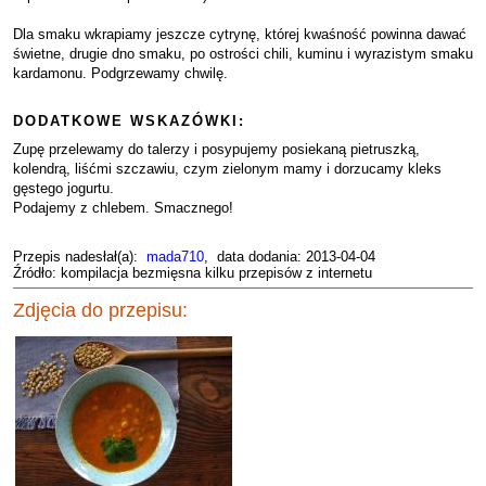
Dla smaku wkrapiamy jeszcze cytrynę, której kwaśność powinna dawać
świetne, drugie dno smaku, po ostrości chili, kuminu i wyrazistym smaku
kardamonu. Podgrzewamy chwilę.
DODATKOWE WSKAZÓWKI:
Zupę przelewamy do talerzy i posypujemy posiekaną pietruszką,
kolendrą, liśćmi szczawiu, czym zielonym mamy i dorzucamy kleks
gęstego jogurtu.
Podajemy z chlebem. Smacznego!
Przepis nadesłał(a):
mada710
, data dodania: 2013-04-04
Źródło: kompilacja bezmięsna kilku przepisów z internetu
Zdjęcia do przepisu: