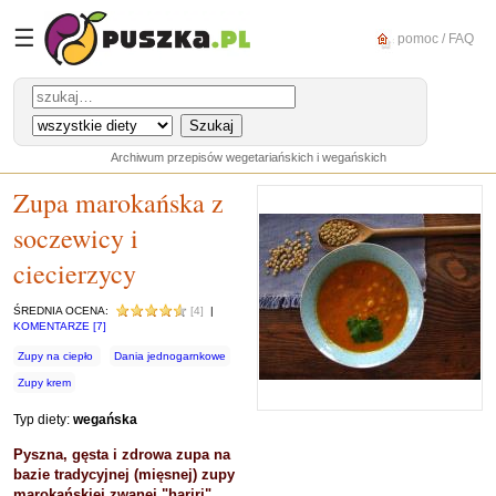
☰
pomoc / FAQ
Archiwum przepisów wegetariańskich i wegańskich
Zupa marokańska z
soczewicy i
ciecierzycy
ŚREDNIA OCENA:
[4]
|
KOMENTARZE [7]
Zupy na ciepło
Dania jednogarnkowe
Zupy krem
Typ diety:
wegańska
Pyszna, gęsta i zdrowa zupa na
bazie tradycyjnej (mięsnej) zupy
marokańskiej zwanej "hariri".