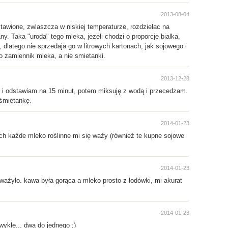
2013-08-04
awione, zwlaszcza w niskiej temperaturze, rozdzielac na
. Taka "uroda" tego mleka, jezeli chodzi o proporcje bialka,
 dlatego nie sprzedaja go w litrowych kartonach, jak sojowego i
 zamiennik mleka, a nie smietanki.
2013-12-28
em i odstawiam na 15 minut, potem miksuję z wodą i przecedzam.
 śmietankę.
2014-01-23
ych każde mleko roślinne mi się waży (również te kupne sojowe
2014-01-23
zważyło. kawa była gorąca a mleko prosto z lodówki, mi akurat
2014-01-23
wykle... dwa do jednego ;)