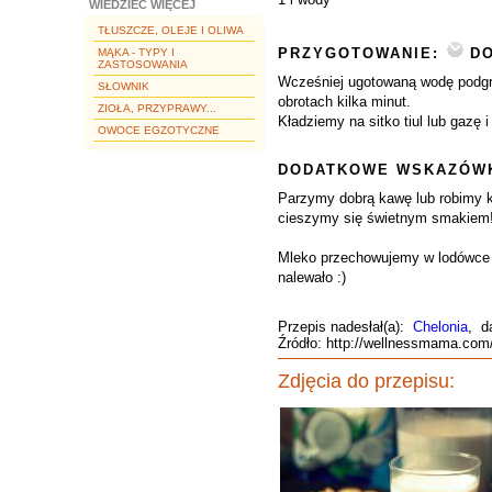
WIEDZIEĆ WIĘCEJ
TŁUSZCZE, OLEJE I OLIWA
PRZYGOTOWANIE:
DO
MĄKA - TYPY I
ZASTOSOWANIA
Wcześniej ugotowaną wodę podgr
SŁOWNIK
obrotach kilka minut.
ZIOŁA, PRZYPRAWY...
Kładziemy na sitko tiul lub gazę
OWOCE EGZOTYCZNE
DODATKOWE WSKAZÓWK
Parzymy dobrą kawę lub robimy k
cieszymy się świetnym smakiem! 
Mleko przechowujemy w lodówce do
nalewało :)
Przepis nadesłał(a):
Chelonia
, d
Źródło: http://wellnessmama.com
Zdjęcia do przepisu: