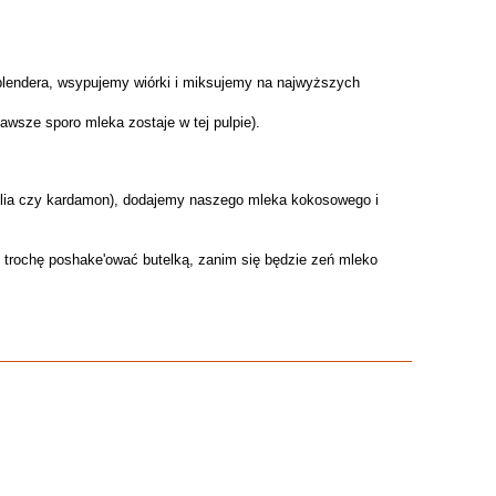
lendera, wsypujemy wiórki i miksujemy na najwyższych
awsze sporo mleka zostaje w tej pulpie).
ilia czy kardamon), dodajemy naszego mleka kokosowego i
c trochę poshake'ować butelką, zanim się będzie zeń mleko