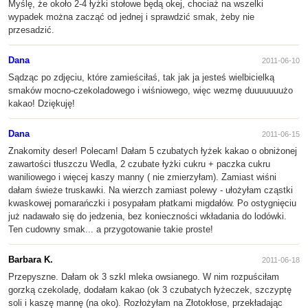
Myślę, że około 2-4 łyżki stołowe będą okej, chociaż na wszelki
wypadek można zacząć od jednej i sprawdzić smak, żeby nie
przesadzić.
Dana
2011-06-10
Sądząc po zdjęciu, które zamieściłaś, tak jak ja jesteś wielbicielką
smaków mocno-czekoladowego i wiśniowego, więc wezmę duuuuuuużo
kakao! Dziękuję!
Dana
2011-06-15
Znakomity deser! Polecam! Dałam 5 czubatych łyżek kakao o obniżonej
zawartości tłuszczu Wedla, 2 czubate łyżki cukru + paczka cukru
waniliowego i więcej kaszy manny ( nie zmierzyłam). Zamiast wiśni
dałam świeże truskawki. Na wierzch zamiast polewy - ułożyłam cząstki
kwaskowej pomarańczki i posypałam płatkami migdałów. Po ostygnięciu
już nadawało się do jedzenia, bez konieczności wkładania do lodówki.
Ten cudowny smak... a przygotowanie takie proste!
Barbara K.
2011-06-18
Przepyszne. Dałam ok 3 szkl mleka owsianego. W nim rozpuściłam
gorzką czekoladę, dodałam kakao (ok 3 czubatych łyżeczek, szczyptę
soli i kaszę mannę (na oko). Rozłożyłam na Złotokłose, przekładając