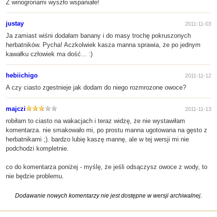
Z winogronami wyszło wspaniałe!
justay
2011-11-03
Ja zamiast wiśni dodałam banany i do masy trochę pokruszonych
herbatników. Pycha! Aczkolwiek kasza manna sprawia, że po jednym
kawałku człowiek ma dość... :)
hebiichigo
2011-11-12
A czy ciasto zgestnieje jak dodam do niego rozmrozone owoce?
majczi
2011-11-13
robiłam to ciasto na wakacjach i teraz widzę, że nie wystawiłam
komentarza. nie smakowało mi, po prostu manna ugotowana na gęsto z
herbatnikami ;). bardzo lubię kaszę mannę, ale w tej wersji mi nie
podchodzi kompletnie.
co do komentarza poniżej - myślę, że jeśli odsączysz owoce z wody, to
nie będzie problemu.
Dodawanie nowych komentarzy nie jest dostępne w wersji archiwalnej.