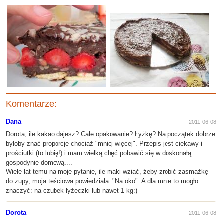
Komentarze:
Dana
2011-06-08
Dorota, ile kakao dajesz? Całe opakowanie? Łyżkę? Na początek dobrze
byłoby znać proporcje chociaż "mniej więcej". Przepis jest ciekawy i
prościutki (to lubię!) i mam wielką chęć pobawić się w doskonałą
gospodynię domową....
Wiele lat temu na moje pytanie, ile mąki wziąć, żeby zrobić zasmażkę
do zupy, moja teściowa powiedziała: "Na oko". A dla mnie to mogło
znaczyć: na czubek łyżeczki lub nawet 1 kg:)
Dorota
2011-06-08