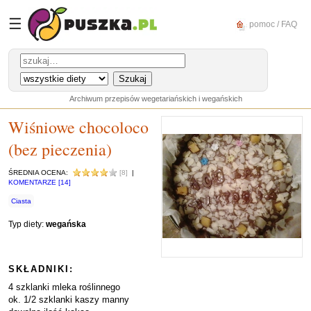
☰
pomoc / FAQ
Archiwum przepisów wegetariańskich i wegańskich
Wiśniowe chocoloco
(bez pieczenia)
ŚREDNIA OCENA:
[8]
|
KOMENTARZE [14]
Ciasta
Typ diety:
wegańska
SKŁADNIKI:
4 szklanki mleka roślinnego
ok. 1/2 szklanki kaszy manny