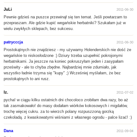
JuLi
2011-06-30
Pewnie gdzieś na puszce przewinął się ten temat. Jeśli powtarzam to
przepraszam. Ale gdzie kupić wegańskie herbatniki? Szukałam już w
wielu zwykłych sklepach, bez sukcesu.
patrycccja
2011-06-30
Prostokątnych nie znajdziesz - my używamy Holenderskich nie dość że
wegańskie to niskosłodzone :) Dziury trzeba uzupełnić pokrojonymi
herbatnikami. Ja jeszcze na koniec pokruszyłam jeden i zasypałam
prześwity - ale to chyba zbędne. Najbardziej mnie zdumiało, jak
wszystko ładnie trzyma się "kupy" ;) Wcześniej myślałam, że bez
prostokątnych to ani rusz.
Iz.
2011-07-02
pycha! w ciągu kilku ostatnich dni chocoloco zrobiłam dwa razy, bo aż
tak zasmakowało! do masy dodałam wiórków kokosowych i migdałów,
trochę więcej cukru. za to wierzch polany rozpuszzoną gorzką
czekoladą. z kwaskowatymi wiśniami z własnego ogrodu - palce lizać! :)
Dana
2011-09-04