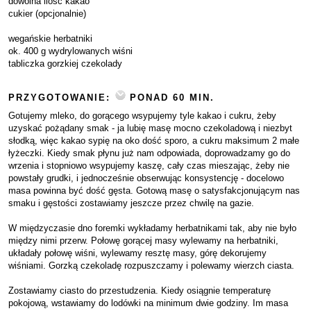
dowolna ilość kakao
cukier (opcjonalnie)
wegańskie herbatniki
ok. 400 g wydrylowanych wiśni
tabliczka gorzkiej czekolady
PRZYGOTOWANIE:
PONAD 60 MIN.
Gotujemy mleko, do gorącego wsypujemy tyle kakao i cukru, żeby
uzyskać pożądany smak - ja lubię masę mocno czekoladową i niezbyt
słodką, więc kakao sypię na oko dość sporo, a cukru maksimum 2 małe
łyżeczki. Kiedy smak płynu już nam odpowiada, doprowadzamy go do
wrzenia i stopniowo wsypujemy kaszę, cały czas mieszając, żeby nie
powstały grudki, i jednocześnie obserwując konsystencję - docelowo
masa powinna być dość gęsta. Gotową masę o satysfakcjonującym nas
smaku i gęstości zostawiamy jeszcze przez chwilę na gazie.
W międzyczasie dno foremki wykładamy herbatnikami tak, aby nie było
między nimi przerw. Połowę gorącej masy wylewamy na herbatniki,
układały połowę wiśni, wylewamy resztę masy, górę dekorujemy
wiśniami. Gorzką czekoladę rozpuszczamy i polewamy wierzch ciasta.
Zostawiamy ciasto do przestudzenia. Kiedy osiągnie temperaturę
pokojową, wstawiamy do lodówki na minimum dwie godziny. Im masa