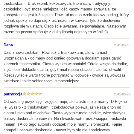
truskawkami. Brak wiórek kokosowych, które są w tradycyjnym
czokoloko i być może mniejsza ilość kaszy manny sprawiają, że
konsystencja jest luźniejsza. Powstał mocno czekoladowy puding, który
jednak spokojnie daje się kroić nożem w kawaki. Tyle że dosłownie
rozpływa się w ustach. Osobiście uważam, że powalające. Następnym
razem na pewno spróbuję z dużą ilością dojrzałych wiśni! :))
Dana
2011-06-18
Dziś znowu zrobiłam. Również z truskawkami, ale w ramach
urozmaicania - do masy pod koniec gotowania dodałam spora garść
ziarenek słonecznika. Ciasto wyszło wspaniałe! Córcia wzięła dokładkę,
zięć - bez dokładki ciasta, gdyż miał repetę obiadu... ale też chwalił.
Rzeczywiście warto trochę potrzymać w lodówce - owoce są wówczas
twardsze i takie schłodzone - smaczniejsze.
patrycccja
2011-06-29
Od razu się przyznaję - zdjęcie moje, ale ciasto mojej mamy :D Piękne
jej wyszło - z truskawkami, czekoladową polewą jaśniejszą o ton od
ciasta i płatkami migdałów. Ciasto wybitnie mało słodkie, więc słodycz
polewy doskonale pasowała. No i kwaskowate, orzeźwiające truskawki -
mniam :) A do tego autorski dodatek mojej mamy, słonecznik. Fajnie
chrupał i pasował doskonale - nawet bym się nie spodziewała.