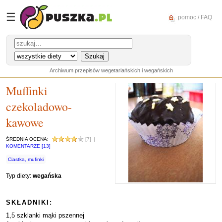
☰
pomoc / FAQ
Archiwum przepisów wegetariańskich i wegańskich
Muffinki
czekoladowo-
kawowe
ŚREDNIA OCENA:
[7]
|
KOMENTARZE [13]
Ciastka, mufinki
Typ diety:
wegańska
SKŁADNIKI:
1,5 szklanki mąki pszennej