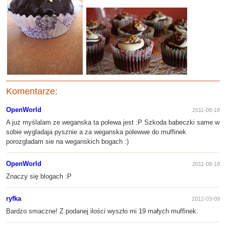
Komentarze:
OpenWorld
2011-08-18
A już myślalam ze weganska ta polewa jest :P Szkoda babeczki same w
sobie wygladaja pysznie a za weganska polewwe do muffinek
porozgladam sie na weganskich bogach :)
OpenWorld
2011-08-18
Znaczy się blogach :P
ryfka
2012-03-09
Bardzo smaczne! Z podanej ilości wyszło mi 19 małych muffinek.