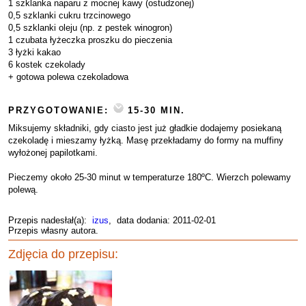
1 szklanka naparu z mocnej kawy (ostudzonej)
0,5 szklanki cukru trzcinowego
0,5 szklanki oleju (np. z pestek winogron)
1 czubata łyżeczka proszku do pieczenia
3 łyżki kakao
6 kostek czekolady
+ gotowa polewa czekoladowa
PRZYGOTOWANIE:
15-30 MIN.
Miksujemy składniki, gdy ciasto jest już gładkie dodajemy posiekaną
czekoladę i mieszamy łyżką. Masę przekładamy do formy na muffiny
wyłożonej papilotkami.
Pieczemy około 25-30 minut w temperaturze 180ºC. Wierzch polewamy
polewą.
Przepis nadesłał(a):
izus
, data dodania: 2011-02-01
Przepis własny autora.
Zdjęcia do przepisu: