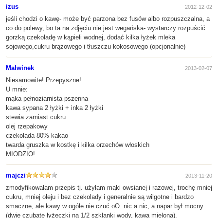
izus
2012-12-02
jeśli chodzi o kawę- może być parzona bez fusów albo rozpuszczalna, a
co do polewy, bo ta na zdjęciu nie jest wegańska- wystarczy rozpuścić
gorzką czekoladę w kąpieli wodnej, dodać kilka łyżek mleka
sojowego,cukru brązowego i tłuszczu kokosowego (opcjonalnie)
Malwinek
2013-02-07
Niesamowite! Przepyszne!
U mnie:
mąka pełnoziarnista pszenna
kawa sypana 2 łyżki + inka 2 łyżki
stewia zamiast cukru
olej rzepakowy
czekolada 80% kakao
twarda gruszka w kostkę i kilka orzechów włoskich
MIODZIO!
majczi
2013-11-20
zmodyfikowałam przepis tj. użyłam mąki owsianej i razowej, trochę mniej
cukru, mniej oleju i bez czekolady i generalnie są wilgotne i bardzo
smaczne, ale kawy w ogóle nie czuć oO. nic a nic, a napar był mocny
(dwie czubate łyżeczki na 1/2 szklanki wody, kawa mielona).