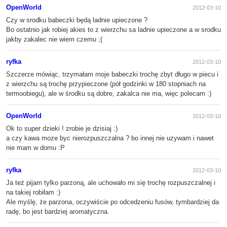
OpenWorld
2012-03-10
Czy w srodku babeczki będą ladnie upieczone ?
Bo ostatnio jak robiej akies to z wierzchu sa ladnie upieczone a w srodku
jakby zakalec nie wiem czemu ;(
ryfka
2012-03-10
Szczerze mówiąc, trzymałam moje babeczki trochę zbyt długo w piecu i
z wierzchu są trochę przypieczone (pół godzinki w 180 stopniach na
termoobiegu), ale w środku są dobre, zakalca nie ma, więc polecam :)
OpenWorld
2012-03-10
Ok to super dzieki ! zrobie je dzisiaj :)
a czy kawa moze byc nierozpuszczalna ? bo innej nie uzywam i nawet
nie mam w domu :P
ryfka
2012-03-10
Ja też pijam tylko parzoną, ale uchowało mi się trochę rozpuszczalnej i
na takiej robiłam :)
Ale myślę, że parzona, oczywiście po odcedzeniu fusów, tymbardziej da
radę, bo jest bardziej aromatyczna.