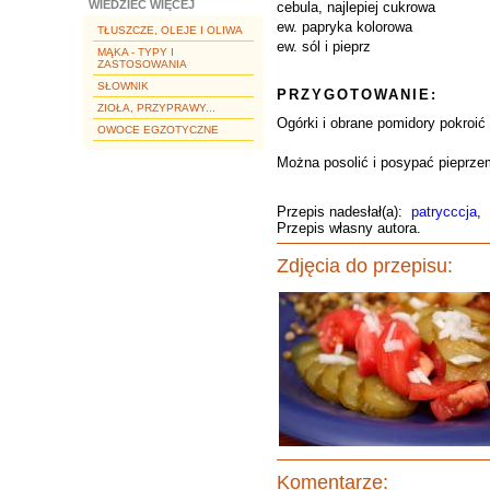
WIEDZIEĆ WIĘCEJ
cebula, najlepiej cukrowa
ew. papryka kolorowa
TŁUSZCZE, OLEJE I OLIWA
ew. sól i pieprz
MĄKA - TYPY I
ZASTOSOWANIA
SŁOWNIK
PRZYGOTOWANIE:
ZIOŁA, PRZYPRAWY...
Ogórki i obrane pomidory pokroić
OWOCE EGZOTYCZNE
Można posolić i posypać pieprze
Przepis nadesłał(a):
patrycccja
,
Przepis własny autora.
Zdjęcia do przepisu:
Komentarze: