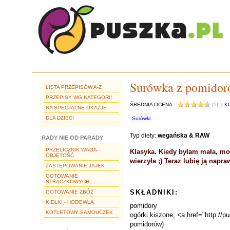
Surówka z pomidor
LISTA PRZEPISÓW A-Z
PRZEPISY WG KATEGORII
ŚREDNIA OCENA:
[5]
|
K
NA SPECJALNE OKAZJE
DLA DZIECI
Surówki
Typ diety:
wegańska & RAW
RADY NIE OD PARADY
PRZELICZNIK WAGA-
Klasyka. Kiedy byłam mała, mo
OBJĘTOŚĆ
wierzyła ;) Teraz lubię ją napra
ZASTĘPOWANIE JAJEK
GOTOWANIE
STRĄCZKOWYCH
SKŁADNIKI:
GOTOWANIE ZBÓŻ
KIEŁKI - HODOWLA
pomidory
KOTLETOWY SAMOUCZEK
ogórki kiszone, <a href="http://
pomidorów)