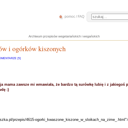
pomoc / FAQ
Archiwum przepisów wegetariańskich i wegańskich
ów i ogórków kiszonych
OMENTARZE [5]
ja mama zawsze mi wmawiała, że bardzo tą surówkę lubię i z jakiegoś
wdę :)
puszka.pl/przepis/4615-ogorki_kwaszone_kiszone_w_sloikach_na_zime_.html">n