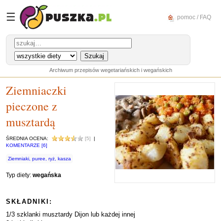
☰
pomoc / FAQ
Archiwum przepisów wegetariańskich i wegańskich
Ziemniaczki
pieczone z
musztardą
ŚREDNIA OCENA:
[5]
|
KOMENTARZE [6]
Ziemniaki, puree, ryż, kasza
Typ diety:
wegańska
SKŁADNIKI:
1/3 szklanki musztardy Dijon lub każdej innej