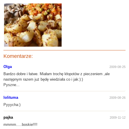
Komentarze:
Olga
2009-08-25
Bardzo dobre i łatwe. Miałam trochę kłopotów z pieczeniem ,ale
następnym razem już będę wiedziała co i jak:):)
Pyszne...
lolituma
2009-08-26
Pyyycha:)
pajka
2009-11-12
mmmm.....boskie!!!!