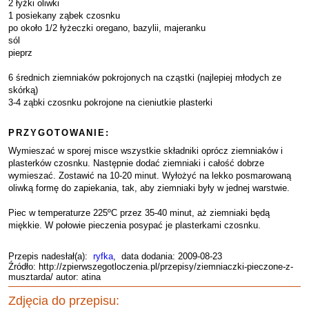
2 łyżki oliwki
1 posiekany ząbek czosnku
po około 1/2 łyżeczki oregano, bazylii, majeranku
sól
pieprz
6 średnich ziemniaków pokrojonych na cząstki (najlepiej młodych ze
skórką)
3-4 ząbki czosnku pokrojone na cieniutkie plasterki
PRZYGOTOWANIE:
Wymieszać w sporej misce wszystkie składniki oprócz ziemniaków i
plasterków czosnku. Następnie dodać ziemniaki i całość dobrze
wymieszać. Zostawić na 10-20 minut. Wyłożyć na lekko posmarowaną
oliwką formę do zapiekania, tak, aby ziemniaki były w jednej warstwie.
Piec w temperaturze 225ºC przez 35-40 minut, aż ziemniaki będą
miękkie. W połowie pieczenia posypać je plasterkami czosnku.
Przepis nadesłał(a):
ryfka
, data dodania: 2009-08-23
Źródło: http://zpierwszegotloczenia.pl/przepisy/ziemniaczki-pieczone-z-
musztarda/ autor: atina
Zdjęcia do przepisu: