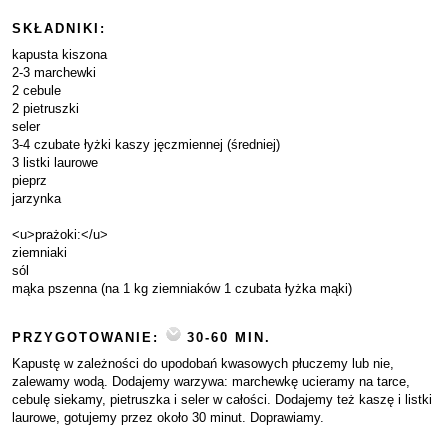
SKŁADNIKI:
kapusta kiszona
2-3 marchewki
2 cebule
2 pietruszki
seler
3-4 czubate łyżki kaszy jęczmiennej (średniej)
3 listki laurowe
pieprz
jarzynka
<u>prażoki:</u>
ziemniaki
sól
mąka pszenna (na 1 kg ziemniaków 1 czubata łyżka mąki)
PRZYGOTOWANIE:
30-60 MIN.
Kapustę w zależności do upodobań kwasowych płuczemy lub nie,
zalewamy wodą. Dodajemy warzywa: marchewkę ucieramy na tarce,
cebulę siekamy, pietruszka i seler w całości. Dodajemy też kaszę i listki
laurowe, gotujemy przez około 30 minut. Doprawiamy.