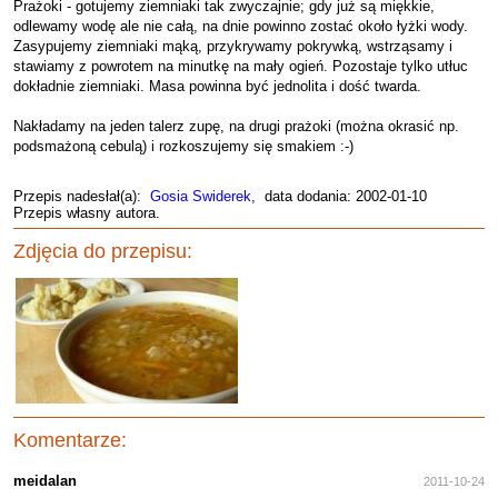
Prażoki - gotujemy ziemniaki tak zwyczajnie; gdy już są miękkie,
odlewamy wodę ale nie całą, na dnie powinno zostać około łyżki wody.
Zasypujemy ziemniaki mąką, przykrywamy pokrywką, wstrząsamy i
stawiamy z powrotem na minutkę na mały ogień. Pozostaje tylko utłuc
dokładnie ziemniaki. Masa powinna być jednolita i dość twarda.
Nakładamy na jeden talerz zupę, na drugi prażoki (można okrasić np.
podsmażoną cebulą) i rozkoszujemy się smakiem :-)
Przepis nadesłał(a):
Gosia Swiderek
, data dodania: 2002-01-10
Przepis własny autora.
Zdjęcia do przepisu:
Komentarze:
meidalan
2011-10-24