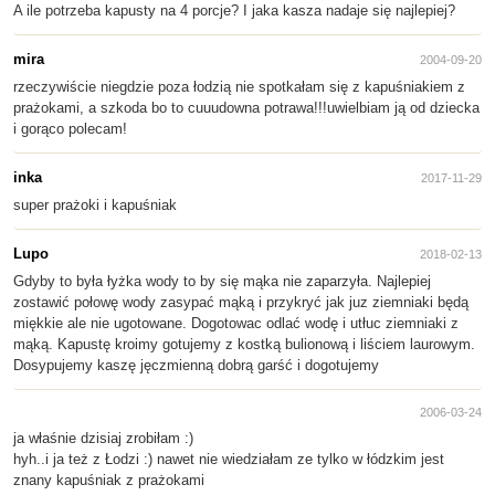
A ile potrzeba kapusty na 4 porcje? I jaka kasza nadaje się najlepiej?
mira
2004-09-20
rzeczywiście niegdzie poza łodzią nie spotkałam się z kapuśniakiem z
prażokami, a szkoda bo to cuuudowna potrawa!!!uwielbiam ją od dziecka
i gorąco polecam!
inka
2017-11-29
super prażoki i kapuśniak
Lupo
2018-02-13
Gdyby to była łyżka wody to by się mąka nie zaparzyła. Najlepiej
zostawić połowę wody zasypać mąką i przykryć jak juz ziemniaki będą
miękkie ale nie ugotowane. Dogotowac odlać wodę i utłuc ziemniaki z
mąką. Kapustę kroimy gotujemy z kostką bulionową i liściem laurowym.
Dosypujemy kaszę jęczmienną dobrą garść i dogotujemy
2006-03-24
ja właśnie dzisiaj zrobiłam :)
hyh..i ja też z Łodzi :) nawet nie wiedziałam ze tylko w łódzkim jest
znany kapuśniak z prażokami