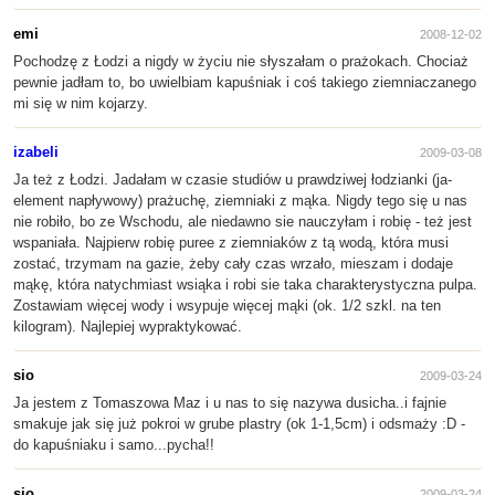
emi
2008-12-02
Pochodzę z Łodzi a nigdy w życiu nie słyszałam o prażokach. Chociaż
pewnie jadłam to, bo uwielbiam kapuśniak i coś takiego ziemniaczanego
mi się w nim kojarzy.
izabeli
2009-03-08
Ja też z Łodzi. Jadałam w czasie studiów u prawdziwej łodzianki (ja-
element napływowy) prażuchę, ziemniaki z mąka. Nigdy tego się u nas
nie robiło, bo ze Wschodu, ale niedawno sie nauczyłam i robię - też jest
wspaniała. Najpierw robię puree z ziemniaków z tą wodą, która musi
zostać, trzymam na gazie, żeby cały czas wrzało, mieszam i dodaje
mąkę, która natychmiast wsiąka i robi sie taka charakterystyczna pulpa.
Zostawiam więcej wody i wsypuje więcej mąki (ok. 1/2 szkl. na ten
kilogram). Najlepiej wypraktykować.
sio
2009-03-24
Ja jestem z Tomaszowa Maz i u nas to się nazywa dusicha..i fajnie
smakuje jak się już pokroi w grube plastry (ok 1-1,5cm) i odsmaży :D -
do kapuśniaku i samo...pycha!!
sio
2009-03-24