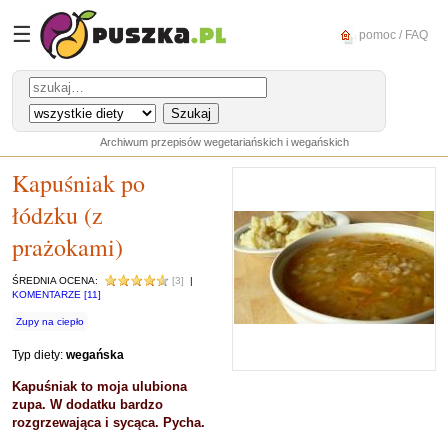
☰
pomoc / FAQ
Archiwum przepisów wegetariańskich i wegańskich
Kapuśniak po
łódzku (z
prażokami)
ŚREDNIA OCENA:
[3]
|
KOMENTARZE [11]
Zupy na ciepło
Typ diety:
wegańska
Kapuśniak to moja ulubiona
zupa. W dodatku bardzo
rozgrzewająca i sycąca. Pycha.