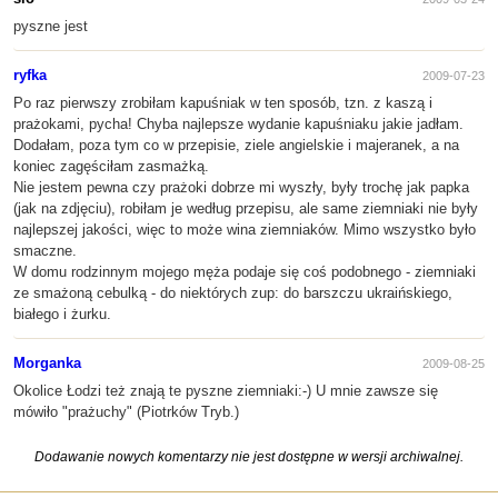
pyszne jest
ryfka
2009-07-23
Po raz pierwszy zrobiłam kapuśniak w ten sposób, tzn. z kaszą i
prażokami, pycha! Chyba najlepsze wydanie kapuśniaku jakie jadłam.
Dodałam, poza tym co w przepisie, ziele angielskie i majeranek, a na
koniec zagęściłam zasmażką.
Nie jestem pewna czy prażoki dobrze mi wyszły, były trochę jak papka
(jak na zdjęciu), robiłam je według przepisu, ale same ziemniaki nie były
najlepszej jakości, więc to może wina ziemniaków. Mimo wszystko było
smaczne.
W domu rodzinnym mojego męża podaje się coś podobnego - ziemniaki
ze smażoną cebulką - do niektórych zup: do barszczu ukraińskiego,
białego i żurku.
Morganka
2009-08-25
Okolice Łodzi też znają te pyszne ziemniaki:-) U mnie zawsze się
mówiło "prażuchy" (Piotrków Tryb.)
Dodawanie nowych komentarzy nie jest dostępne w wersji archiwalnej.