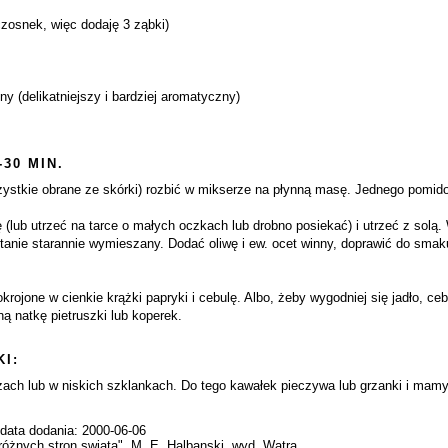
czosnek, więc dodaję 3 ząbki)
ny (delikatniejszy i bardziej aromatyczny)
-30 MIN.
wszystkie obrane ze skórki) rozbić w mikserze na płynną masę. Jednego pomi
(lub utrzeć na tarce o małych oczkach lub drobno posiekać) i utrzeć z solą.
tanie starannie wymieszany. Dodać oliwę i ew. ocet winny, doprawić do smaku.
jone w cienkie krążki papryki i cebulę. Albo, żeby wygodniej się jadło, ceb
 natkę pietruszki lub koperek.
I:
ach lub w niskich szklankach. Do tego kawałek pieczywa lub grzanki i mamy 
 data dodania: 2000-06-06
różnych stron swiata", M. E. Halbanski, wyd. Watra