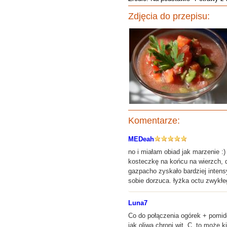
Zdjęcia do przepisu:
Komentarze:
MEDeah
no i miałam obiad jak marzenie :
kosteczkę na końcu na wierzch, d
gazpacho zyskało bardziej intensy
sobie dorzuca. łyżka octu zwykłeg
Luna7
Co do połączenia ogórek + pomido
jak oliwa chroni wit. C, to może k