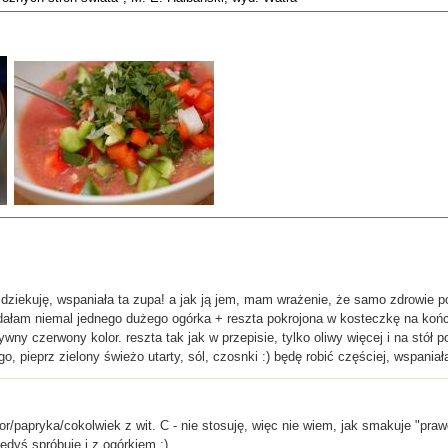
) dziekuję, wspaniała ta zupa! a jak ją jem, mam wrażenie, że samo zdrowie 
ałam niemal jednego dużego ogórka + reszta pokrojona w kosteczkę na końcu
wny czerwony kolor. reszta tak jak w przepisie, tylko oliwy więcej i na stół
o, pieprz zielony świeżo utarty, sól, czosnki :) będę robić częściej, wspania
r/papryka/cokolwiek z wit. C - nie stosuję, więc nie wiem, jak smakuje "pra
iedyś spróbuję i z ogórkiem :)