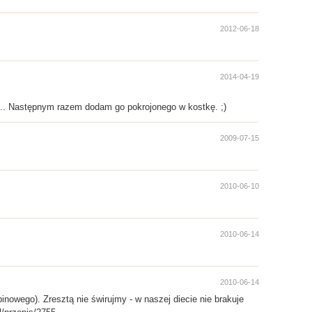
2012-06-18
2014-04-19
... Następnym razem dodam go pokrojonego w kostkę. ;)
2009-07-15
2010-06-10
2010-06-14
2010-06-14
nowego). Zresztą nie świrujmy - w naszej diecie nie brakuje