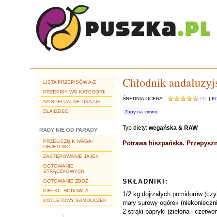
Chłodnik andaluzyj
LISTA PRZEPISÓW A-Z
PRZEPISY WG KATEGORII
ŚREDNIA OCENA:
[9]
|
K
NA SPECJALNE OKAZJE
DLA DZIECI
Zupy na zimno
Typ diety:
wegańska & RAW
RADY NIE OD PARADY
PRZELICZNIK WAGA-
Potrawa hiszpańska. Przepyszna
OBJĘTOŚĆ
ZASTĘPOWANIE JAJEK
GOTOWANIE
STRĄCZKOWYCH
SKŁADNIKI:
GOTOWANIE ZBÓŻ
KIEŁKI - HODOWLA
1/2 kg dojrzałych pomidorów (czyli
KOTLETOWY SAMOUCZEK
mały surowy ogórek (niekonieczni
2 strąki papryki (zielona i czerwo