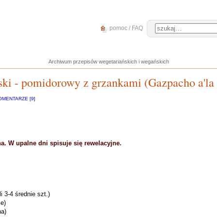
pomoc / FAQ
Archiwum przepisów wegetariańskich i wegańskich
ski - pomidorowy z grzankami (Gazpacho a'la
OMENTARZE [9]
. W upalne dni spisuje się rewelacyjne.
 3-4 średnie szt.)
e)
na)