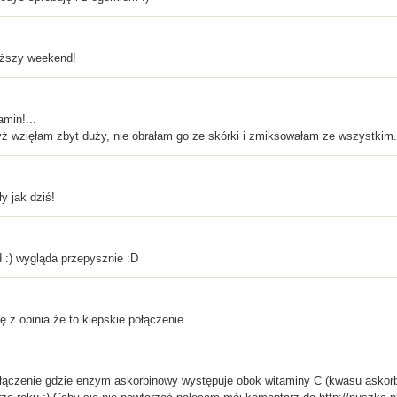
iższy weekend!
min!...
yż wzięłam zbyt duży, nie obrałam go ze skórki i zmiksowałam ze wszystkim
y jak dziś!
d :) wygląda przepysznie :D
 z opinia że to kiepskie połączenie...
ołączenie gdzie enzym askorbinowy występuje obok witaminy C (kwasu askorbi