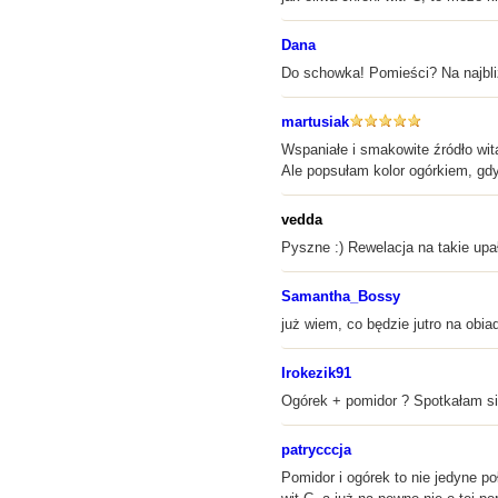
Dana
Do schowka! Pomieści? Na najbl
martusiak
Wspaniałe i smakowite źródło wita
Ale popsułam kolor ogórkiem, gd
vedda
Pyszne :) Rewelacja na takie upał
Samantha_Bossy
już wiem, co będzie jutro na obia
Irokezik91
Ogórek + pomidor ? Spotkałam się
patrycccja
Pomidor i ogórek to nie jedyne p