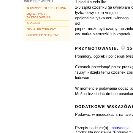
WIEDZIEĆ WIĘCEJ
1 nieduża cebulka
2-3 ząbki czosnku (ja uwielbiam 
TŁUSZCZE, OLEJE I OLIWA
łyżka oliwy extra vergine
MĄKA - TYPY I
ZASTOSOWANIA
opcjonalnie łyżka octu winnego
sól
SŁOWNIK
pieprz, może być czarny lub zielo
ZIOŁA, PRZYPRAWY...
ew. natka pietruszki lub koperek
OWOCE EGZOTYCZNE
PRZYGOTOWANIE:
15
Pomidory, ogórek i pół cebuli (
Czosnek przecisnąć przez praskę 
"zupy" - dzięki temu czosnek zos
lodówce.
W momencie podawania dodać pokro
Można też dodać drobno posiekaną
DODATKOWE WSKAZÓWK
Podawać w miseczkach, na talerz
Przepis nadesłał(a):
patrycccja
,
Źródło: Na podstawie "Potrawy z 