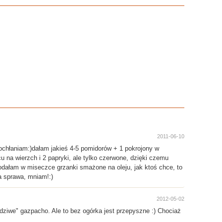
2011-06-10
pochłaniam:)dałam jakieś 4-5 pomidorów + 1 pokrojony w
 na wierzch i 2 papryki, ale tylko czerwone, dzięki czemu
 podałam w miseczce grzanki smażone na oleju, jak ktoś chce, to
ła sprawa, mniam!:)
2012-05-02
wdziwe" gazpacho. Ale to bez ogórka jest przepyszne :) Chociaż