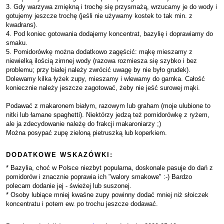
3. Gdy warzywa zmiękną i trochę się przysmażą, wrzucamy je do wody i
gotujemy jeszcze trochę (jeśli nie używamy kostek to tak min. z
kwadrans).
4. Pod koniec gotowania dodajemy koncentrat, bazylię i doprawiamy do
smaku.
5. Pomidorówkę można dodatkowo zagęścić: mąkę mieszamy z
niewielką ilością zimnej wody (razowa rozmiesza się szybko i bez
problemu; przy białej należy zwrócić uwagę by nie było grudek).
Dolewamy kilka łyżek zupy, mieszamy i wlewamy do garnka. Całość
koniecznie należy jeszcze zagotować, żeby nie jeść surowej mąki.
Podawać z makaronem białym, razowym lub graham (moje ulubione to
nitki lub łamane spaghetti). Niektórzy jedzą też pomidorówkę z ryżem,
ale ja zdecydowanie należę do frakcji makaroniarzy ;)
Można posypać zupę zieloną pietruszką lub koperkiem.
DODATKOWE WSKAZÓWKI:
* Bazylia, choć w Polsce niezbyt popularna, doskonale pasuje do dań z
pomidorów i znacznie poprawia ich "walory smakowe" :-) Bardzo
polecam dodanie jej - świeżej lub suszonej.
* Osoby lubiące mniej kwaśne zupy powinny dodać mniej niż słoiczek
koncentratu i potem ew. po trochu jeszcze dodawać.