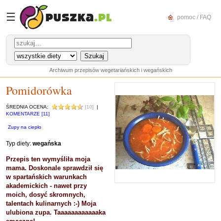
☰
pomoc / FAQ
Archiwum przepisów wegetariańskich i wegańskich
Pomidorówka
ŚREDNIA OCENA:
[10]
|
KOMENTARZE [11]
Zupy na ciepło
Typ diety:
wegańska
Przepis ten wymyśliła moja
mama. Doskonale sprawdził się
w spartańskich warunkach
akademickich - nawet przy
moich, dosyć skromnych,
talentach kulinarnych :-) Moja
ulubiona zupa. Taaaaaaaaaaaaka