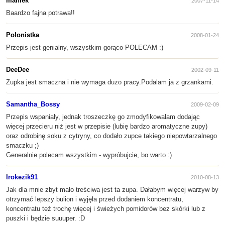
maniek
2007-11-14
Baardzo fajna potrawa!!
Polonistka
2008-01-24
Przepis jest genialny, wszystkim gorąco POLECAM :)
DeeDee
2002-09-11
Zupka jest smaczna i nie wymaga duzo pracy.Podalam ja z grzankami.
Samantha_Bossy
2009-02-09
Przepis wspaniały, jednak troszeczkę go zmodyfikowałam dodając
więcej przecieru niż jest w przepisie (lubię bardzo aromatyczne zupy)
oraz odrobinę soku z cytryny, co dodało zupce takiego niepowtarzalnego
smaczku ;)
Generalnie polecam wszystkim - wypróbujcie, bo warto :)
Irokezik91
2010-08-13
Jak dla mnie zbyt mało treściwa jest ta zupa. Dałabym więcej warzyw by
otrzymać lepszy bulion i wyjęła przed dodaniem koncentratu,
koncentratu też trochę więcej i świeżych pomidorów bez skórki lub z
puszki i będzie suuuper. :D