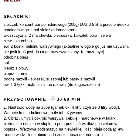
smaczna!
SKŁADNIKI:
słoiczek koncentratu pomidorowego (200g) LUB 0,5 litra przecieru/soku
pomidorowego + pół słoiczka koncentratu
włoszczyzna: 2 marchewki, pietruszka, kawałek pora i selera
niewielka cebulka
ew. 2 kostki bulionu warzywnego (aktualnie w ogóle go już nie używam,
ale jeśli ktoś jest do niego przyzwyczajony, to może być)
odrobina oleju
sól
pieprz ziołowy
pieprz czarny
trochę bazylii - świeżej, suszonej lub pasty z bazylii
ew. 1-3 łyżki mąki białej lub razowej (do zagęszczenia)
PRZYGOTOWANIE:
30-60 MIN.
1. Nastawić wodę na zupę (garnek ok. 4 litry czyli ze 3 litry wody).
Wrzucić kostki bulionowe, o ile ich używamy.
2. Obrać, umyć i pokroić warzywa: cebulę i marchewkę w talarki,
pietruszkę i selera w słupki, a pora przeciąć wzdłuż i posiekać w
poprzek. Warzywa podsmażyć na niewielkiej ilości oleju dodając ew.
trochę wody. Ten zabieg nada zupie lepszego aromatu :)