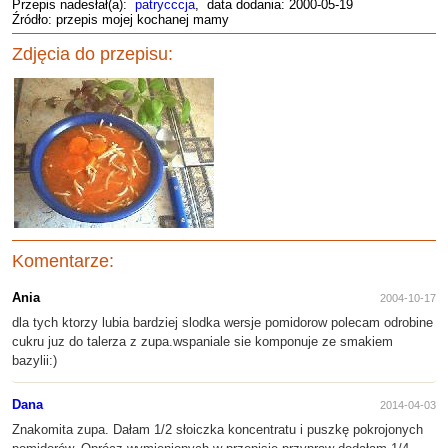
Przepis nadesłał(a):
patrycccja
, data dodania: 2000-05-19
Źródło: przepis mojej kochanej mamy
Zdjęcia do przepisu:
Komentarze:
Ania
2004-10-17
dla tych ktorzy lubia bardziej slodka wersje pomidorow polecam odrobine
cukru juz do talerza z zupa.wspaniale sie komponuje ze smakiem
bazylii:)
Dana
2014-04-03
Znakomita zupa. Dałam 1/2 słoiczka koncentratu i puszkę pokrojonych