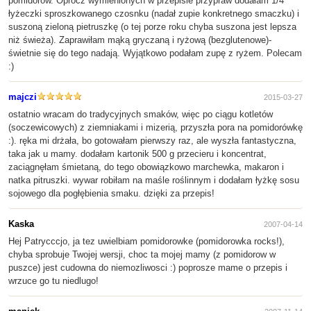
pomidorów. Oprócz wymienionych w przepisie przypraw dodałam 1/4
łyżeczki sproszkowanego czosnku (nadał zupie konkretnego smaczku) i
suszoną zieloną pietruszkę (o tej porze roku chyba suszona jest lepsza
niż świeża). Zaprawiłam mąką gryczaną i ryżową (bezglutenowe)-
świetnie się do tego nadają. Wyjątkowo podałam zupę z ryżem. Polecam
:)
majczi
2015-03-27
ostatnio wracam do tradycyjnych smaków, więc po ciągu kotletów
(soczewicowych) z ziemniakami i mizerią, przyszła pora na pomidorówkę
:). ręka mi drżała, bo gotowałam pierwszy raz, ale wyszła fantastyczna,
taka jak u mamy. dodałam kartonik 500 g przecieru i koncentrat,
zaciągnęłam śmietaną, do tego obowiązkowo marchewka, makaron i
natka pitruszki. wywar robiłam na maśle roślinnym i dodałam łyżkę sosu
sojowego dla pogłębienia smaku. dzięki za przepis!
Kaska
2007-04-14
Hej Patrycccjo, ja tez uwielbiam pomidorowke (pomidorowka rocks!),
chyba sprobuje Twojej wersji, choc ta mojej mamy (z pomidorow w
puszce) jest cudowna do niemozliwosci :) poprosze mame o przepis i
wrzuce go tu niedlugo!