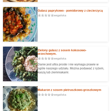
Gulasz paprykowo - pomidorowy z ciecierzycą
wegańska
Zielony gulasz z sosem kokosowo-
orzechowym.
wegańska
Danie jest ultra proste i nie wymaga prawie w
ogóle naszego udziału. Można podawać z ryżem,
kaszą lub ziemniakami.
Makaron z sosem pietruszkowo-groszkowym
wegańska