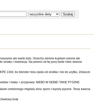
 maszynie ale warto bylo. Orzechy ziemne kupilam solone ale
 do smaku i rewelacja. Na pewno od tej pory bede robic wlasne
KPE 1304, bo blender rdza zjada od srodka i nie do uzytku. Zobacze
ser cheddar i maka + przyprawy. NIEBO W GEBIE! TAKIE PYSZNE
odalam zmielonego migdalu dosc sporo I wyszly pyszne. Teraz kawcia
 chwilowy brak