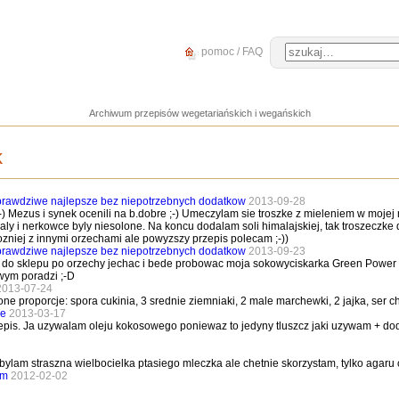
pomoc / FAQ
Archiwum przepisów wegetariańskich i wegańskich
k
awdziwe najlepsze bez niepotrzebnych dodatkow
2013-09-28
) Mezus i synek ocenili na b.dobre ;-) Umeczylam sie troszke z mieleniem w mojej
aly i nerkowce byly niesolone. Na koncu dodalam soli himalajskiej, tak troszeczke
niej z innymi orzechami ale powyzszy przepis polecam ;-))
awdziwe najlepsze bez niepotrzebnych dodatkow
2013-09-23
tro do sklepu po orzechy jechac i bede probowac moja sokowyciskarka Green Power 
wym poradzi ;-D
2013-07-24
nione proporcje: spora cukinia, 3 srednie ziemniaki, 2 male marchewki, 2 jajka, 
ie
2013-03-17
zepis. Ja uzywalam oleju kokosowego poniewaz to jedyny tluszcz jaki uzywam + d
 bylam straszna wielbocielka ptasiego mleczka ale chetnie skorzystam, tylko agaru
em
2012-02-02