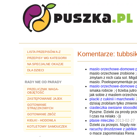
LISTA PRZEPISÓW A-Z
Komentarze:
tubbsi
PRZEPISY WG KATEGORII
NA SPECJALNE OKAZJE
maslo orzechowe-domowe pr
DLA DZIECI
maslo orzechowe zrobione ;-
zmylam z nich cala sol. Migd
maslo. Poeksperymentuje poz
RADY NIE OD PARADY
maslo orzechowe-domowe pr
PRZELICZNIK WAGA-
smaka robicie ;-) trzeba ju
OBJĘTOŚĆ
jak sobie z maslem orzecho
ZASTĘPOWANIE JAJEK
placki z cukinii i marchewki
dzisiaj zrobilam tylko zmie
GOTOWANIE
ciasteczka owsiane slooodk
STRĄCZKOWYCH
Pyszne. Dzieki za prosty pr
GOTOWANIE ZBÓŻ
I czas na relaks :-))
ptasie mleczko
2013-02-27
KIEŁKI - HODOWLA
Dzieki za przepis. Nigdy nie
KOTLETOWY SAMOUCZEK
racuchy drozdzowe z jablki
o mace zapomnialas Rena