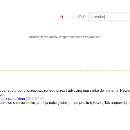
pomoc / FAQ
Archiwum przepisów wegetariańskich i wegańskich
panego grochu, przepuszczonego przez tradycyjną maszynkę do mielenia. Rewelacj
ku
ego z czosnkiem
2012-07-06
apkowe smarowidełko, choć ja najczęściej jem po prostu łyżeczką.Tak naprawdę 