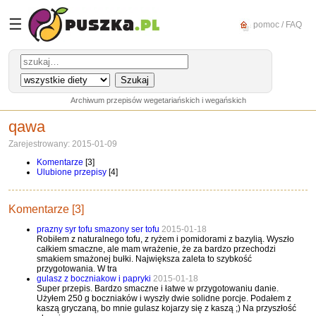
☰
pomoc / FAQ
Archiwum przepisów wegetariańskich i wegańskich
qawa
Zarejestrowany: 2015-01-09
Komentarze
[3]
Ulubione przepisy
[4]
Komentarze [3]
prazny syr tofu smazony ser tofu
2015-01-18
Robiłem z naturalnego tofu, z ryżem i pomidorami z bazylią. Wyszło
całkiem smaczne, ale mam wrażenie, że za bardzo przechodzi
smakiem smażonej bułki. Największa zaleta to szybkość
przygotowania. W tra
gulasz z boczniakow i papryki
2015-01-18
Super przepis. Bardzo smaczne i łatwe w przygotowaniu danie.
Użyłem 250 g boczniaków i wyszły dwie solidne porcje. Podałem z
kaszą gryczaną, bo mnie gulasz kojarzy się z kaszą ;) Na przyszłość