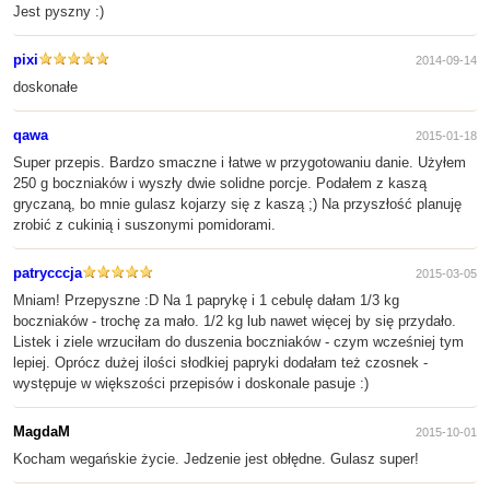
Jest pyszny :)
pixi
2014-09-14
doskonałe
qawa
2015-01-18
Super przepis. Bardzo smaczne i łatwe w przygotowaniu danie. Użyłem
250 g boczniaków i wyszły dwie solidne porcje. Podałem z kaszą
gryczaną, bo mnie gulasz kojarzy się z kaszą ;) Na przyszłość planuję
zrobić z cukinią i suszonymi pomidorami.
patrycccja
2015-03-05
Mniam! Przepyszne :D Na 1 paprykę i 1 cebulę dałam 1/3 kg
boczniaków - trochę za mało. 1/2 kg lub nawet więcej by się przydało.
Listek i ziele wrzuciłam do duszenia boczniaków - czym wcześniej tym
lepiej. Oprócz dużej ilości słodkiej papryki dodałam też czosnek -
występuje w większości przepisów i doskonale pasuje :)
MagdaM
2015-10-01
Kocham wegańskie życie. Jedzenie jest obłędne. Gulasz super!