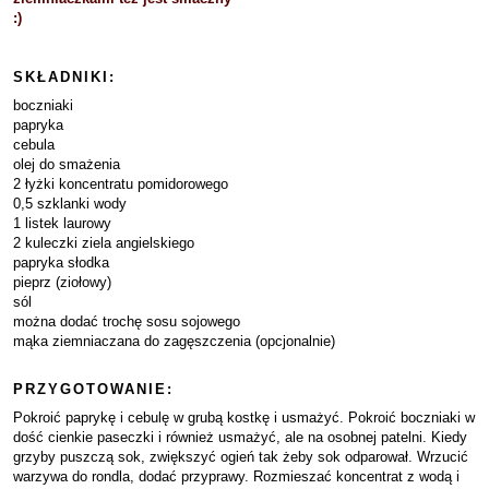
:)
SKŁADNIKI:
boczniaki
papryka
cebula
olej do smażenia
2 łyżki koncentratu pomidorowego
0,5 szklanki wody
1 listek laurowy
2 kuleczki ziela angielskiego
papryka słodka
pieprz (ziołowy)
sól
można dodać trochę sosu sojowego
mąka ziemniaczana do zagęszczenia (opcjonalnie)
PRZYGOTOWANIE:
Pokroić paprykę i cebulę w grubą kostkę i usmażyć. Pokroić boczniaki w
dość cienkie paseczki i również usmażyć, ale na osobnej patelni. Kiedy
grzyby puszczą sok, zwiększyć ogień tak żeby sok odparował. Wrzucić
warzywa do rondla, dodać przyprawy. Rozmieszać koncentrat z wodą i