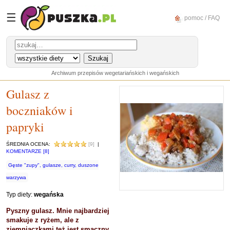
☰
pomoc / FAQ
Archiwum przepisów wegetariańskich i wegańskich
Gulasz z
boczniaków i
papryki
ŚREDNIA OCENA:
[9]
|
KOMENTARZE [8]
Gęste "zupy", gulasze, curry, duszone
warzywa
Typ diety:
wegańska
Pyszny gulasz. Mnie najbardziej
smakuje z ryżem, ale z
ziemniaczkami też jest smaczny