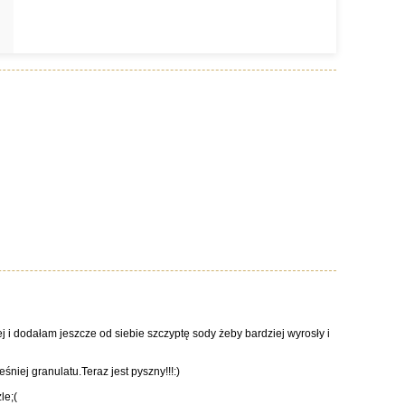
ej i dodałam jeszcze od siebie szczyptę sody żeby bardziej wyrosły i
iej granulatu.Teraz jest pyszny!!!:)
le;(