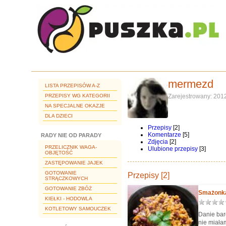
mermezd
LISTA PRZEPISÓW A-Z
PRZEPISY WG KATEGORII
Zarejestrowany: 201
NA SPECJALNE OKAZJE
DLA DZIECI
Przepisy
[2]
Komentarze
[5]
RADY NIE OD PARADY
Zdjęcia
[2]
PRZELICZNIK WAGA-
Ulubione przepisy
[3]
OBJĘTOŚĆ
ZASTĘPOWANIE JAJEK
GOTOWANIE
Przepisy [2]
STRĄCZKOWYCH
GOTOWANIE ZBÓŻ
Smażonka
KIEŁKI - HODOWLA
KOTLETOWY SAMOUCZEK
Danie bar
nie miałam