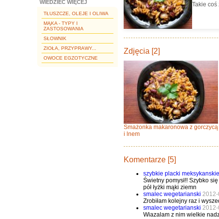
WIEDZIEĆ WIĘCEJ
Takie co
TŁUSZCZE, OLEJE I OLIWA
MĄKA - TYPY I
ZASTOSOWANIA
SŁOWNIK
ZIOŁA, PRZYPRAWY...
Zdjęcia [2]
OWOCE EGZOTYCZNE
Smażonka makaronowa z gorczycą
i lnem
Komentarze [5]
szybkie placki meksykanskie
Świetny pomysł!! Szybko się 
pół łyżki mąki ziemn
smalec wegetarianski
2012-
Zrobiłam kolejny raz i wysze
smalec wegetarianski
2012-
Wiazalam z nim wielkie nadzi