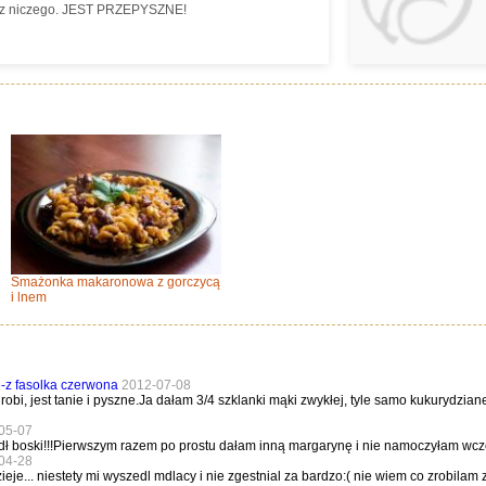
ś z niczego. JEST PRZEPYSZNE!
Smażonka makaronowa z gorczycą
i lnem
-z fasolka czerwona
2012-07-08
robi, jest tanie i pyszne.Ja dałam 3/4 szklanki mąki zwykłej, tyle samo kukurydzian
05-07
dł boski!!!Pierwszym razem po prostu dałam inną margarynę i nie namoczyłam wcześn
04-28
eje... niestety mi wyszedl mdlacy i nie zgestnial za bardzo:( nie wiem co zrobilam z