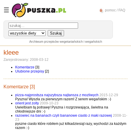
☰
pomoc / FAQ
Archiwum przepisów wegetariańskich i wegańskich
kleee
Zarejestrowany: 2008-03-12
Komentarze
[3]
Ulubione przepisy
[2]
Komentarze [3]
pizza-najprostsza najszybsza najtansza z mozliwych
2015-12-29
Pyszna! Wyszła za pierwszym razem! Z serem wegańskim :-)
orient jest zolty
2009-10-23
Uwielbiam tą potrawę! Pyszna i rozgrzewająca, świetna na
chłodniejsze dni :-)
razowiec na bananach czyli bananowe ciasto z maki razowej
2008-11-
23
pyszne ciasto które robiłem już kilkadziesiąt razy, wychodzi za każdym
razem :-)