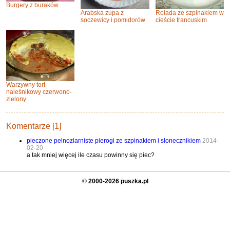
Burgery z buraków
Arabska zupa z
Rolada ze szpinakiem w
soczewicy i pomidorów
cieście francuskim
Warzywny tort
naleśnikowy czerwono-
zielony
Komentarze [1]
pieczone pelnoziarniste pierogi ze szpinakiem i slonecznikiem
2014-
02-20
a tak mniej więcej ile czasu powinny się piec?
©
2000-2026 puszka.pl