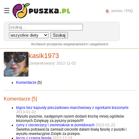
☰
pomoc / FAQ
Archiwum przepisów wegetariańskich i wegańskich
kasik1973
Zarejestrowany: 2012-11-02
Komentarze
[5]
Komentarze [5]
bigos bez kapusty pieczarkowo-marchwiowy z ogorkami kiszonymi
2013-01-22
Wyszło pysznie, następnym razem dodam trochę mniej ogórków
kiszonych.Dziękuję za pyszny przepis!!!!
curry z ciecierzycy i ziemniakow w pomidorach
2013-01-22
Świetna potrawa!Ja zamiast cieciorki dałam białą fasolę z puszki i
wyszło rewelacyjnie.Dzięki za przepis.
leczo z czarna fasola
2012-12-19