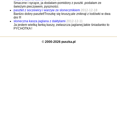
Smaczne i sycące, ja dodałam pomidory z puszki ,podałam ze
świeżym pieczywem, pyszności.
pasztet z soczewicy i warzyw ze slonecznikiem
2012-12-18
Bardzo dobry pasztet!Troszkę się kruszy,ale zniknął z lodówki w dwa
dni !!!
sloneczna kasza jaglana z daktylami
2012-12-11
Ja jestem wielką fanką kaszy, zwłaszcza jaglanej,takie śniadanko to
PYCHOTKA !
©
2000-2026 puszka.pl