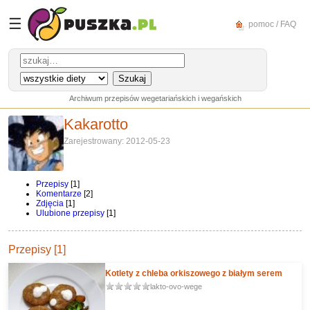
☰
pomoc / FAQ
Archiwum przepisów wegetariańskich i wegańskich
Kakarotto
Zarejestrowany: 2012-05-23
Przepisy
[1]
Komentarze
[2]
Zdjęcia
[1]
Ulubione przepisy
[1]
Przepisy [1]
Kotlety z chleba orkiszowego z białym serem
lakto-ovo-wege