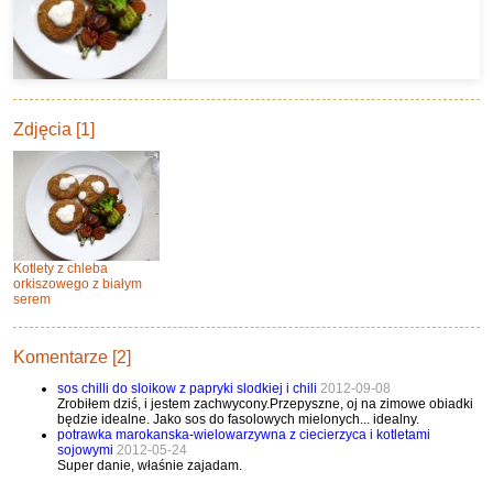
Zdjęcia [1]
Kotlety z chleba
orkiszowego z białym
serem
Komentarze [2]
sos chilli do sloikow z papryki slodkiej i chili
2012-09-08
Zrobiłem dziś, i jestem zachwycony.Przepyszne, oj na zimowe obiadki
będzie idealne. Jako sos do fasolowych mielonych... idealny.
potrawka marokanska-wielowarzywna z ciecierzyca i kotletami
sojowymi
2012-05-24
Super danie, właśnie zajadam.