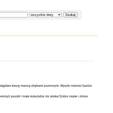
i zastąpiłam kaszę manną otrębami pszennymi. Wyszło rownież bardzo
lony/z puszki/ i małe kukurydze /ze słoika/.Dobre ciepłe i zimne.