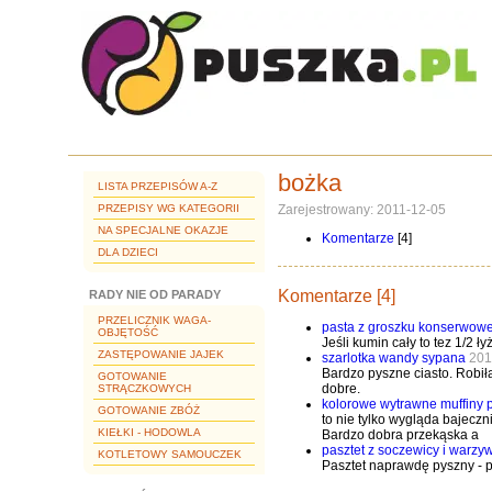
bożka
LISTA PRZEPISÓW A-Z
PRZEPISY WG KATEGORII
Zarejestrowany: 2011-12-05
NA SPECJALNE OKAZJE
Komentarze
[4]
DLA DZIECI
Komentarze [4]
RADY NIE OD PARADY
PRZELICZNIK WAGA-
pasta z groszku konserwow
OBJĘTOŚĆ
Jeśli kumin cały to tez 1/2 ły
ZASTĘPOWANIE JAJEK
szarlotka wandy sypana
201
Bardzo pyszne ciasto. Robił
GOTOWANIE
dobre.
STRĄCZKOWYCH
kolorowe wytrawne muffiny 
GOTOWANIE ZBÓŻ
to nie tylko wygląda bajeczn
KIEŁKI - HODOWLA
Bardzo dobra przekąska a
pasztet z soczewicy i warzy
KOTLETOWY SAMOUCZEK
Pasztet naprawdę pyszny - pi