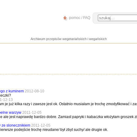
pomoc / FAQ
Archiwum przepisów wegetariańskich i wegańskich
ego z kuminem
2012-08-10
żeczki?
1-12-13
am je już kilka razy i zawsze jest ok. Ostatnio musiałam je trochę zmodyfikować 
pelne warzyw
2011-12-05
ie ale jest naprawdę bardzo dobre. Zamiast papryki i kabaczka włożyłam groszek zie
w ze slonecznikiem
2011-12-05
erwsze podejście trochę nieudane/ był zbyt suchy/ ale drugie ok.