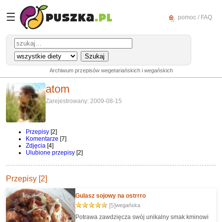
☰
pomoc / FAQ
Archiwum przepisów wegetariańskich i wegańskich
atom
Zarejestrowany: 2009-08-15
Przepisy
[2]
Komentarze
[7]
Zdjęcia
[4]
Ulubione przepisy
[2]
Przepisy [2]
Gulasz sojowy na ostrrro
[5]
wegańska
Potrawa zawdzięcza swój unikalny smak kminowi