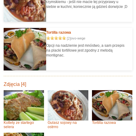
rzymskiemu - jeśli nie macie tej przyprawy u
siebie w kuchni, koniecznie ją gdzieś dorwijcie ;D
Tortilla razowa
[2]
ovo-wege
Opcji na nadzienie jest mnóstwo, a sam przepis
na placki tortillowe jest zgodny z metodą
montignac.
Zdjęcia [4]
Kotlety ze startego
Gulasz sojowy na
Tortilla razowa
selera
ostrrro