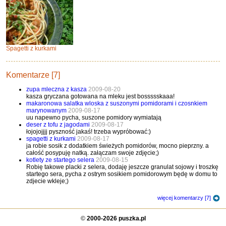
Spagetti z kurkami
Komentarze [7]
zupa mleczna z kasza
2009-08-20
kasza gryczana gotowana na mleku jest bossssskaaa!
makaronowa salatka wloska z suszonymi pomidorami i czosnkiem
marynowanym
2009-08-17
uu napewno pycha, suszone pomidory wymiatają
deser z tofu z jagodami
2009-08-17
łojojojjjj pyszność jakaś! trzeba wypróbować:)
spagetti z kurkami
2009-08-17
ja robie sosik z dodatkiem świeżych pomidorów, mocno pieprzny. a
całość posypuję natką. załączam swoje zdjęcie;)
kotlety ze startego selera
2009-08-15
Robię takowe placki z selera, dodaję jeszcze granulat sojowy i troszkę
startego sera, pycha z ostrym sosikiem pomidorowym będę w domu to
zdjecie wkleje;)
więcej komentarzy [7]
©
2000-2026 puszka.pl