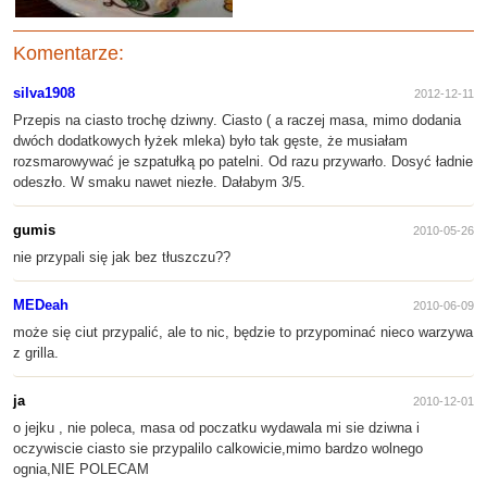
Komentarze:
silva1908
2012-12-11
Przepis na ciasto trochę dziwny. Ciasto ( a raczej masa, mimo dodania
dwóch dodatkowych łyżek mleka) było tak gęste, że musiałam
rozsmarowywać je szpatułką po patelni. Od razu przywarło. Dosyć ładnie
odeszło. W smaku nawet niezłe. Dałabym 3/5.
gumis
2010-05-26
nie przypali się jak bez tłuszczu??
MEDeah
2010-06-09
może się ciut przypalić, ale to nic, będzie to przypominać nieco warzywa
z grilla.
ja
2010-12-01
o jejku , nie poleca, masa od poczatku wydawala mi sie dziwna i
oczywiscie ciasto sie przypalilo calkowicie,mimo bardzo wolnego
ognia,NIE POLECAM