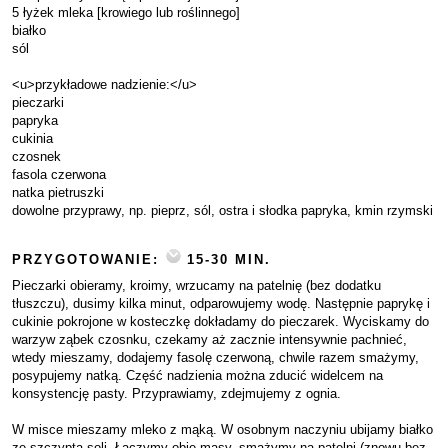
5 łyżek mleka [krowiego lub roślinnego]
białko
sól
<u>przykładowe nadzienie:</u>
pieczarki
papryka
cukinia
czosnek
fasola czerwona
natka pietruszki
dowolne przyprawy, np. pieprz, sól, ostra i słodka papryka, kmin rzymski
PRZYGOTOWANIE:
15-30 MIN.
Pieczarki obieramy, kroimy, wrzucamy na patelnię (bez dodatku
tłuszczu), dusimy kilka minut, odparowujemy wodę. Następnie paprykę i
cukinie pokrojone w kosteczkę dokładamy do pieczarek. Wyciskamy do
warzyw ząbek czosnku, czekamy aż zacznie intensywnie pachnieć,
wtedy mieszamy, dodajemy fasolę czerwoną, chwile razem smażymy,
posypujemy natką. Część nadzienia można zducić widelcem na
konsystencję pasty. Przyprawiamy, zdejmujemy z ognia.
W misce mieszamy mleko z mąką. W osobnym naczyniu ubijamy białko
ze szczyptą soli. Łączymy obie masy, smażymy na patelni (znowu bez