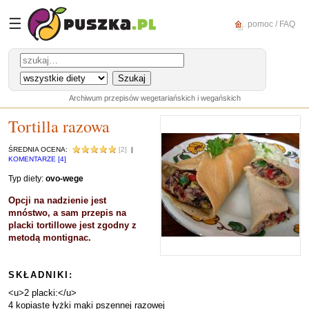
☰
pomoc / FAQ
Archiwum przepisów wegetariańskich i wegańskich
Tortilla razowa
ŚREDNIA OCENA:
[2]
|
KOMENTARZE [4]
Typ diety:
ovo-wege
Opcji na nadzienie jest
mnóstwo, a sam przepis na
placki tortillowe jest zgodny z
metodą montignac.
SKŁADNIKI:
<u>2 placki:</u>
4 kopiaste łyżki mąki pszennej razowej