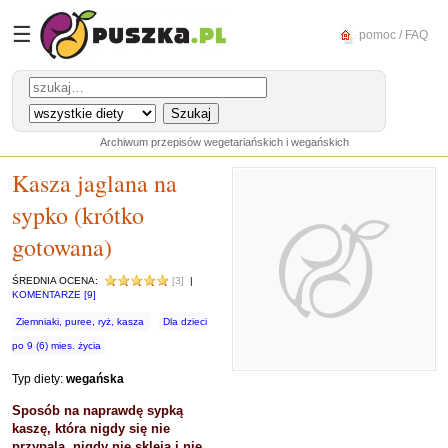
☰
pomoc / FAQ
Archiwum przepisów wegetariańskich i wegańskich
Kasza jaglana na
sypko (krótko
gotowana)
ŚREDNIA OCENA:
[3]
|
KOMENTARZE [9]
Ziemniaki, puree, ryż, kasza
Dla dzieci
po 9 (6) mies. życia
Typ diety:
wegańska
Sposób na naprawdę sypką
kaszę, która nigdy się nie
przypala, nigdy nie skleja i nie