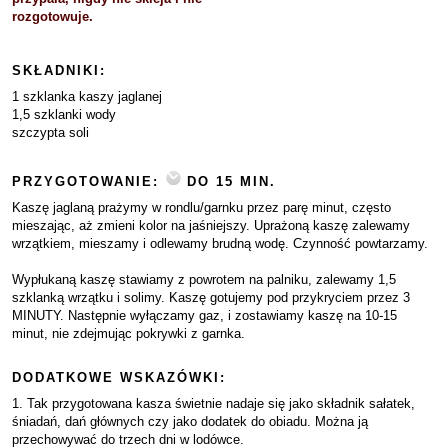
rozgotowuje.
SKŁADNIKI:
1 szklanka kaszy jaglanej
1,5 szklanki wody
szczypta soli
PRZYGOTOWANIE:
DO 15 MIN.
Kaszę jaglaną prażymy w rondlu/garnku przez parę minut, często
mieszając, aż zmieni kolor na jaśniejszy. Uprażoną kaszę zalewamy
wrzątkiem, mieszamy i odlewamy brudną wodę. Czynność powtarzamy.
Wypłukaną kaszę stawiamy z powrotem na palniku, zalewamy 1,5
szklanką wrzątku i solimy. Kaszę gotujemy pod przykryciem przez 3
MINUTY. Następnie wyłączamy gaz, i zostawiamy kaszę na 10-15
minut, nie zdejmując pokrywki z garnka.
DODATKOWE WSKAZÓWKI:
1. Tak przygotowana kasza świetnie nadaje się jako składnik sałatek,
śniadań, dań głównych czy jako dodatek do obiadu. Można ją
przechowywać do trzech dni w lodówce.