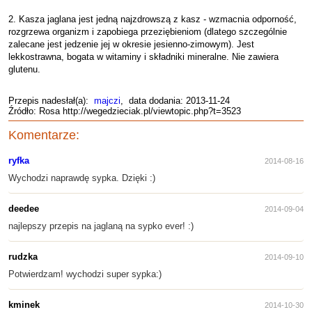
2. Kasza jaglana jest jedną najzdrowszą z kasz - wzmacnia odporność,
rozgrzewa organizm i zapobiega przeziębieniom (dlatego szczególnie
zalecane jest jedzenie jej w okresie jesienno-zimowym). Jest
lekkostrawna, bogata w witaminy i składniki mineralne. Nie zawiera
glutenu.
Przepis nadesłał(a):
majczi
, data dodania: 2013-11-24
Źródło: Rosa http://wegedzieciak.pl/viewtopic.php?t=3523
Komentarze:
ryfka
2014-08-16
Wychodzi naprawdę sypka. Dzięki :)
deedee
2014-09-04
najlepszy przepis na jaglaną na sypko ever! :)
rudzka
2014-09-10
Potwierdzam! wychodzi super sypka:)
kminek
2014-10-30