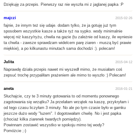
Dziękuję za przepis. Pierwszy raz nie wyszła mi z jaglanej papka :P
majczi
2015-02-26
fajnie, że innym też się udaje. dodam tylko, że ja gotuję już tym
sposobem wszystkie kasze a także ryż na sypko. wody minimalnie
więcej niż kaszy/ryżu, chwila na gazie (tu zależnie od kaszy, ile wyniesie
ta chwila - zawsze sprawdzam widelcem parę ziaren - muszą być prawie
miękkie), a po kilkunastu minutach sama dochodzi :). polecam!
Julita
2015-04-12
Naprawdę działa przepis nawet mi wyszedł mimo, że musiałam coś
zepsuć trochę przypaliłam prażeniem ale mimo to wyszło :) Polecam!
aneta
2016-01-21
Słuchajcie, czy te 3 minuty gotowania to od momentu ponownego
zagotowania się wrzątku? Ja przelałam wrzątek na kaszę, przykryłam i
od tego czasu liczyłam 3 minuty. No ale po tym czasie było w garnku
jeszcze dużo wody "luzem". I dogotowałam chwilę. No i jest papka
(chociaż kilka ziarenek twardych pomiędzy).
Powinnam zostawić wszystko w spokoju mimo tej wody?
Pomóżcie ;-)