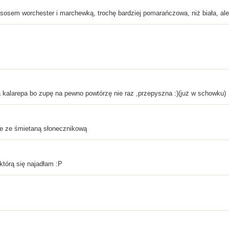
sosem worchester i marchewką, trochę bardziej pomarańczowa, niż biała, ale
a kalarepa bo zupę na pewno powtórzę nie raz ,przepyszna :)(już w schowku)
ie ze śmietaną słonecznikową
którą się najadłam :P