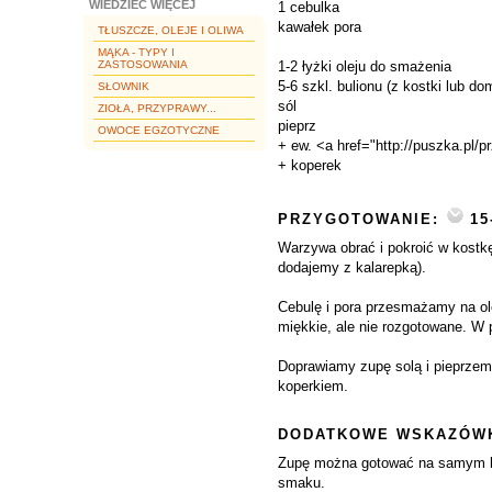
WIEDZIEĆ WIĘCEJ
1 cebulka
kawałek pora
TŁUSZCZE, OLEJE I OLIWA
MĄKA - TYPY I
ZASTOSOWANIA
1-2 łyżki oleju do smażenia
5-6 szkl. bulionu (z kostki lub d
SŁOWNIK
sól
ZIOŁA, PRZYPRAWY...
pieprz
OWOCE EGZOTYCZNE
+ ew. <a href="http://puszka.pl/
+ koperek
PRZYGOTOWANIE:
15
Warzywa obrać i pokroić w kostkę,
dodajemy z kalarepką).
Cebulę i pora przesmażamy na ole
miękkie, ale nie rozgotowane. W 
Doprawiamy zupę solą i pieprzem -
koperkiem.
DODATKOWE WSKAZÓWK
Zupę można gotować na samym bu
smaku.