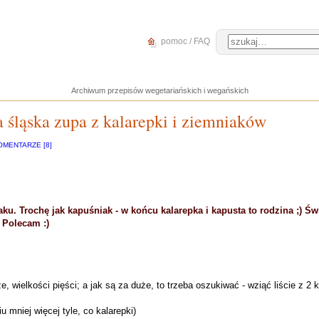
pomoc / FAQ
Archiwum przepisów wegetariańskich i wegańskich
a śląska zupa z kalarepki i ziemniaków
OMENTARZE [8]
u. Trochę jak kapuśniak - w końcu kalarepka i kapusta to rodzina ;) Świ
 Polecam :)
że, wielkości pięści; a jak są za duże, to trzeba oszukiwać - wziąć liście z 
 mniej więcej tyle, co kalarepki)