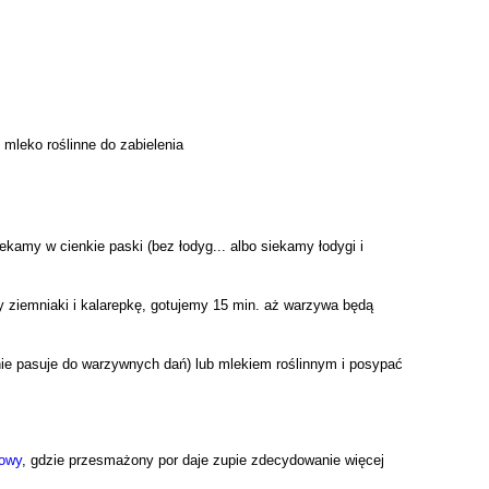
mleko roślinne do zabielenia
ekamy w cienkie paski (bez łodyg... albo siekamy łodygi i
my ziemniaki i kalarepkę, gotujemy 15 min. aż warzywa będą
ie pasuje do warzywnych dań) lub mlekiem roślinnym i posypać
sowy
, gdzie przesmażony por daje zupie zdecydowanie więcej