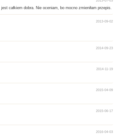
2013-07-03
 jest całkiem dobra. Nie oceniam, bo mocno zmieniłam przepis.
2013-09-02
2014-09-23
2014-11-19
2015-04-09
2015-06-17
2016-04-03