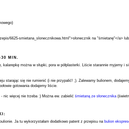
omowego)
przepis/6625-smietana_slonecznikowa.html">słonecznik na "śmietanę"</a> lub 
-30 MIN.
 kalarepkę można w słupki, pora w półplasterki. Liście starannie myjemy i si
ju starając się nie rumienić (i nie przypalić! ;). Zalewamy bulionem, dodaje
połowie gotowania dodajemy liście.
 nic więcej nie trzeba :) Można ew. zabielić
śmietaną ze słonecznika
(świetn
I:
lionie. Ja tu wykorzystałam dodatkowo patent z przepisu na
bulion ekspre