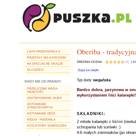
Oberiba - tradycyjn
LISTA PRZEPISÓW A-Z
PRZEPISY WG KATEGORII
ŚREDNIA OCENA:
[8]
|
K
NA SPECJALNE OKAZJE
DLA DZIECI
Zupy na ciepło
Typ diety:
wegańska
RADY NIE OD PARADY
PRZELICZNIK WAGA-
Bardzo dobra, jarzynowa w smak
OBJĘTOŚĆ
wykorzystaniem liści kalarepki!
ZASTĘPOWANIE JAJEK
GOTOWANIE
STRĄCZKOWYCH
SKŁADNIKI:
GOTOWANIE ZBÓŻ
KIEŁKI - HODOWLA
2 młode kalarepki z liśćmi (niedu
KOTLETOWY SAMOUCZEK
schrupania lub surówki :)
4-6 małych ziemniaków (po obraniu