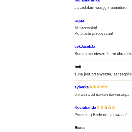
bonamartinka
Ja zrobiłam wersję z pomidorem, 
asjaa
Mistrzowska!
Po prostu przepyszna!
cekJacekJa
Bardzo się cieszę że mi obrodził
beti
zupa jest przepyszna, szczególn
zyberka
pierwsza od dawien dawna zupa, 
Kociabanda
Pysznie :) Będę do niej wracać
Beata