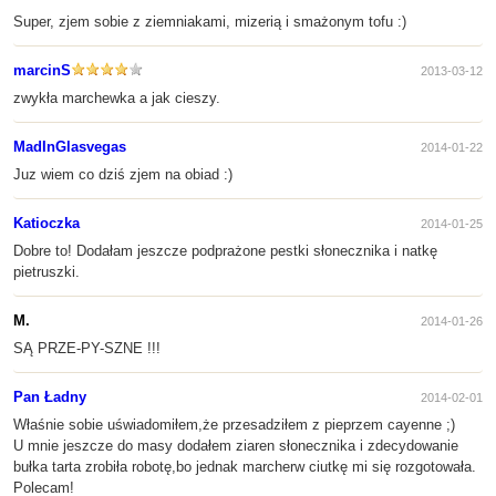
Super, zjem sobie z ziemniakami, mizerią i smażonym tofu :)
marcinS
2013-03-12
zwykła marchewka a jak cieszy.
MadInGlasvegas
2014-01-22
Juz wiem co dziś zjem na obiad :)
Katioczka
2014-01-25
Dobre to! Dodałam jeszcze podprażone pestki słonecznika i natkę
pietruszki.
M.
2014-01-26
SĄ PRZE-PY-SZNE !!!
Pan Ładny
2014-02-01
Właśnie sobie uświadomiłem,że przesadziłem z pieprzem cayenne ;)
U mnie jeszcze do masy dodałem ziaren słonecznika i zdecydowanie
bułka tarta zrobiła robotę,bo jednak marcherw ciutkę mi się rozgotowała.
Polecam!