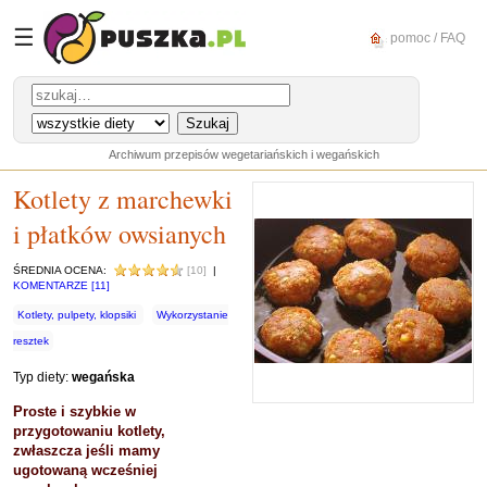
☰
pomoc / FAQ
Archiwum przepisów wegetariańskich i wegańskich
Kotlety z marchewki
i płatków owsianych
ŚREDNIA OCENA:
[10]
|
KOMENTARZE [11]
Kotlety, pulpety, klopsiki
Wykorzystanie
resztek
Typ diety:
wegańska
Proste i szybkie w
przygotowaniu kotlety,
zwłaszcza jeśli mamy
ugotowaną wcześniej