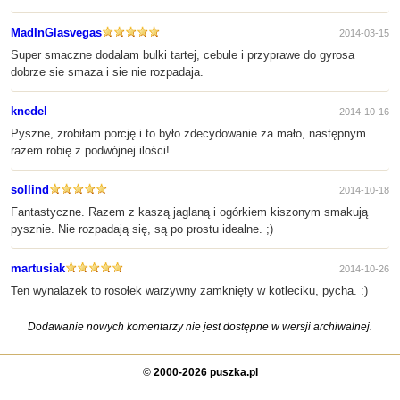
MadInGlasvegas
2014-03-15
Super smaczne dodalam bulki tartej, cebule i przyprawe do gyrosa
dobrze sie smaza i sie nie rozpadaja.
knedel
2014-10-16
Pyszne, zrobiłam porcję i to było zdecydowanie za mało, następnym
razem robię z podwójnej ilości!
sollind
2014-10-18
Fantastyczne. Razem z kaszą jaglaną i ogórkiem kiszonym smakują
pysznie. Nie rozpadają się, są po prostu idealne. ;)
martusiak
2014-10-26
Ten wynalazek to rosołek warzywny zamknięty w kotleciku, pycha. :)
Dodawanie nowych komentarzy nie jest dostępne w wersji archiwalnej.
©
2000-2026 puszka.pl