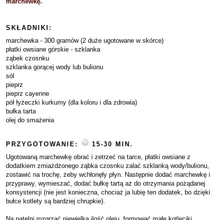
marchewkę.
SKŁADNIKI:
marchewka - 300 gramów (2 duże ugotowane w skórce)
płatki owsiane górskie - szklanka
ząbek czosnku
szklanka gorącej wody lub bulionu
sól
pieprz
pieprz cayenne
pół łyżeczki kurkumy (dla koloru i dla zdrowia)
bułka tarta
olej do smażenia
PRZYGOTOWANIE:
15-30 MIN.
Ugotowaną marchewkę obrać i zetrzeć na tarce, płatki owsiane z
dodatkiem zmiażdżonego ząbka czosnku zalać szklanką wody/bulionu,
zostawić na trochę, żeby wchłonęły płyn. Następnie dodać marchewkę i
przyprawy, wymieszać, dodać bułkę tartą aż do otrzymania pożądanej
konsystencji (nie jest konieczna, chociaż ja lubię ten dodatek, bo dzięki
bułce kotlety są bardziej chrupkie).
Na patelni rozgrzać niewielką ilość oleju, formować małe kotleciki,