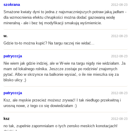
szokrana
2012-08-23
Smażone kwiaty dyni to jedna z najsmaczniejszych potraw jaką jadłam -
dla wzmocnienia efektu chrupkości można dodać gazowaną wodę
mineralną - ale i bez tej modyfikacji smakują wyśmienicie.
w.
2012-08-23
Gdzie to-to można kupić? Na targu raczej nie widać...
patrycccja
2012-08-23
Nie wiem jak gdzie indziej, ale w W-wie na targu nigdy nie widziałam. Ja
mam od lokalnego rolnika. Jeszcze zostaje po rodzinie/ znajomych
pytać. Albo w skrzynce na balkonie wysiać, o ile nie mieszka się za
blisko ulicy ;)
patrycccja
2012-08-23
Ksz, ale męskie przecież możesz zrywać! I tak niedługo przekwitną i
urosną nowe, z tego co się dowiedziałam :)
ksz
2012-08-23
no tak, zupelnie zapomnialam o tych zensko meskich konotacjach!