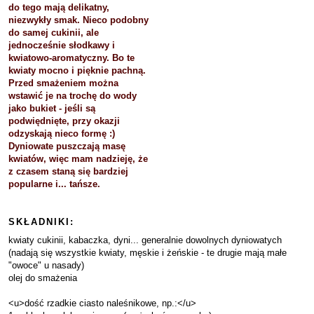
do tego mają delikatny,
niezwykły smak. Nieco podobny
do samej cukinii, ale
jednocześnie słodkawy i
kwiatowo-aromatyczny. Bo te
kwiaty mocno i pięknie pachną.
Przed smażeniem można
wstawić je na trochę do wody
jako bukiet - jeśli są
podwiędnięte, przy okazji
odzyskają nieco formę :)
Dyniowate puszczają masę
kwiatów, więc mam nadzieję, że
z czasem staną się bardziej
popularne i... tańsze.
SKŁADNIKI:
kwiaty cukinii, kabaczka, dyni... generalnie dowolnych dyniowatych
(nadają się wszystkie kwiaty, męskie i żeńskie - te drugie mają małe
"owoce" u nasady)
olej do smażenia
<u>dość rzadkie ciasto naleśnikowe, np.:</u>