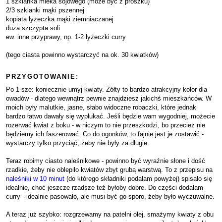
1 szklanka mleka sojowego (może być z proszku)
2/3 szklanki mąki pszennej
kopiata łyżeczka mąki ziemniaczanej
duża szczypta soli
ew. inne przyprawy, np. 1-2 łyżeczki curry
(tego ciasta powinno wystarczyć na ok. 30 kwiatków)
PRZYGOTOWANIE:
Po 1-sze: koniecznie umyj kwiaty. Żółty to bardzo atrakcyjny kolor dla
owadów - dlatego wewnątrz pewnie znajdziesz jakichś mieszkańców. W
moich były malutkie, jasne, słabo widoczne robaczki, które jednak
bardzo łatwo dawały się wypłukać. Jeśli będzie wam wygodniej, możecie
rozerwać kwiat z boku - w niczym to nie przeszkodzi, bo przecież nie
będziemy ich faszerować. Co do ogonków, to fajnie jest je zostawić -
wystarczy tylko przyciąć, żeby nie były za długie.
Teraz robimy ciasto naleśnikowe - powinno być wyraźnie słone i dość
rzadkie, żeby nie oblepiło kwiatów zbyt grubą warstwą. To z przepisu na
naleśniki w 10 minut
(do którego składniki podałam powyżej) spisało się
idealnie, choć jeszcze rzadsze też byłoby dobre. Do części dodałam
curry - idealnie pasowało, ale musi być go sporo, żeby było wyczuwalne.
A teraz już szybko: rozgrzewamy na patelni olej, smażymy kwiaty z obu