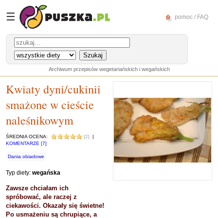
☰
pomoc / FAQ
Archiwum przepisów wegetariańskich i wegańskich
Kwiaty dyni/cukinii
smażone w cieście
naleśnikowym
ŚREDNIA OCENA:
[2]
|
KOMENTARZE [7]
Dania obiadowe
Typ diety:
wegańska
Zawsze chciałam ich
spróbować, ale raczej z
ciekawości. Okazały się świetne!
Po usmażeniu są chrupiące, a