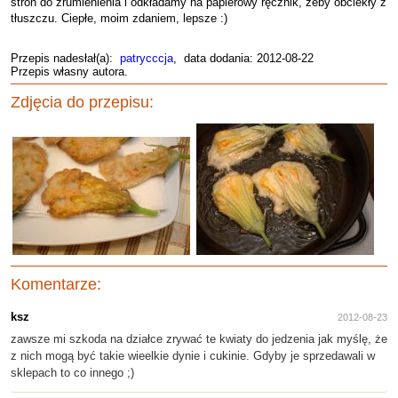
stron do zrumienienia i odkładamy na papierowy ręcznik, żeby obciekły z
tłuszczu. Ciepłe, moim zdaniem, lepsze :)
Przepis nadesłał(a):
patrycccja
, data dodania: 2012-08-22
Przepis własny autora.
Zdjęcia do przepisu:
Komentarze:
ksz
2012-08-23
zawsze mi szkoda na działce zrywać te kwiaty do jedzenia jak myślę, że
z nich mogą być takie wieelkie dynie i cukinie. Gdyby je sprzedawali w
sklepach to co innego ;)