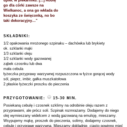
upiec w piekarniku. [...] Robię
go dla córki zawsze na
Wielkanoc, a ona go wkłada do
koszyka ze święconką, no bo
taki dekoracyjny…"
SKŁADNIKI:
1/2 opakowania mrożonego szpinaku – dachówka lub brykiety
ok. szklanki mąki
1/3 szklanki oleju
1/2 szklanki wody gazowanej
ząbek czosnku lub dwa
mała cebula
łyżeczka przyprawy warzywnej rozpuszczona w łyżce gorącej wody
sól, pieprz, imbir, gałka muszkatołowa
2 płaskie łyżeczki proszku do pieczenia
PRZYGOTOWANIE:
15-30 MIN.
Posiekaną cebulę i czosnek szklimy na odrobinie oleju razem z
przyprawami, ale prócz soli. Szpinak rozmrażamy. Dodajemy do niego
olej wymieszany widelcem z wodą gazowaną na emulsję, mieszamy.
Wsypujemy mąkę, proszek do pieczenia, solimy, dodajemy czosnek,
cebulę i przyprawę warzywną. Mieszamy dokładnie, ciasto powinno mieć