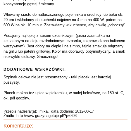
konsystencję gęstej śmietany.
Wlewamy ciasto do natłuszczonego pojemnika o średnicy lub boku ok.
20 cm i wkładamy do kuchenki najpierw na 4 min na 400 W, potem na
600 W na ok. 10 minut. Zostawiamy w kuchence, aby chwilę „odpoczął”.
Podajemy najlepiej z sosem czosnkowym (jasna zasmażka na
zeszklonym na oleju rozdrobniomym czosnku, rozprowadzona bulionem
warzywnym). Jest dobry na ciepło i na zimno, fajnie smakuje odgrzany
na grillu lub patelni grillowej. Kolor ma doprawdy optymistyczny, a smak
niezwykle ciekawy. Smacznego!
DODATKOWE WSKAZÓWKI:
Szpinak celowo nie jest przesmażony - taki placek jest bardziej
puszysty.
Placek można też upiec w piekarniku, w małej keksówce, na 180 st. C,
ok. pół godziny.
Przepis nadesłał(a):
mika
, data dodania: 2012-08-17
Źródło: http://www.grazynagotuje.pl/?p=803
Komentarze: