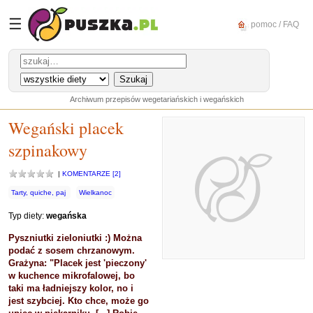
☰
pomoc / FAQ
Archiwum przepisów wegetariańskich i wegańskich
Wegański placek
szpinakowy
|
KOMENTARZE [2]
Tarty, quiche, paj
Wielkanoc
Typ diety:
wegańska
Pyszniutki zieloniutki :) Można
podać z sosem chrzanowym.
Grażyna: "Placek jest 'pieczony'
w kuchence mikrofalowej, bo
taki ma ładniejszy kolor, no i
jest szybciej. Kto chce, może go