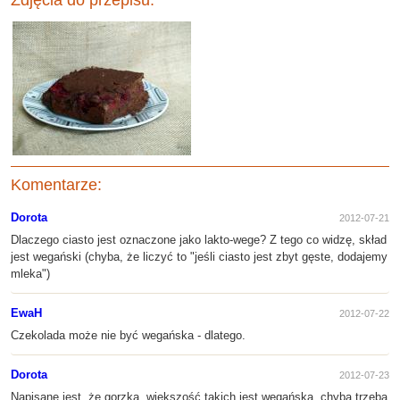
Zdjęcia do przepisu:
Komentarze:
Dorota
2012-07-21
Dlaczego ciasto jest oznaczone jako lakto-wege? Z tego co widzę, skład
jest wegański (chyba, że liczyć to "jeśli ciasto jest zbyt gęste, dodajemy
mleka")
EwaH
2012-07-22
Czekolada może nie być wegańska - dlatego.
Dorota
2012-07-23
Napisane jest, że gorzka, większość takich jest wegańska, chyba trzeba