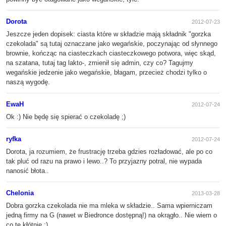
Dorota
2012-07-23
Jeszcze jeden dopisek: ciasta które w składzie mają składnik "gorzka
czekolada" są tutaj oznaczane jako wegańskie, poczynając od słynnego
brownie, kończąc na ciasteczkach ciasteczkowego potwora, więc skąd,
na szatana, tutaj tag lakto-, zmienił się admin, czy co? Tagujmy
wegańskie jedzenie jako wegańskie, błagam, przecież chodzi tylko o
naszą wygodę.
EwaH
2012-07-24
Ok :) Nie będę się spierać o czekoladę ;)
ryfka
2012-07-24
Dorota, ja rozumiem, że frustrację trzeba gdzies rozładować, ale po co
tak pluć od razu na prawo i lewo..? To przyjazny potral, nie wypada
nanosić błota..
Chelonia
2013-03-28
Dobra gorzka czekolada nie ma mleka w składzie.. Sama wpierniczam
jedną firmy na G (nawet w Biedronce dostępną!) na okrągło.. Nie wiem o
co te kłótnie ;)