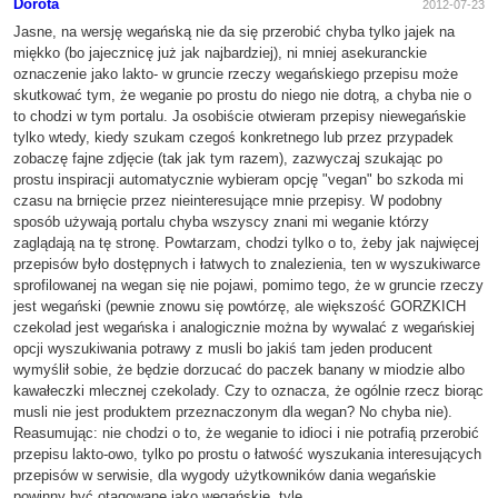
Dorota
2012-07-23
Jasne, na wersję wegańską nie da się przerobić chyba tylko jajek na
miękko (bo jajecznicę już jak najbardziej), ni mniej asekuranckie
oznaczenie jako lakto- w gruncie rzeczy wegańskiego przepisu może
skutkować tym, że weganie po prostu do niego nie dotrą, a chyba nie o
to chodzi w tym portalu. Ja osobiście otwieram przepisy niewegańskie
tylko wtedy, kiedy szukam czegoś konkretnego lub przez przypadek
zobaczę fajne zdjęcie (tak jak tym razem), zazwyczaj szukając po
prostu inspiracji automatycznie wybieram opcję "vegan" bo szkoda mi
czasu na brnięcie przez nieinteresujące mnie przepisy. W podobny
sposób używają portalu chyba wszyscy znani mi weganie którzy
zaglądają na tę stronę. Powtarzam, chodzi tylko o to, żeby jak najwięcej
przepisów było dostępnych i łatwych to znalezienia, ten w wyszukiwarce
sprofilowanej na wegan się nie pojawi, pomimo tego, że w gruncie rzeczy
jest wegański (pewnie znowu się powtórzę, ale większość GORZKICH
czekolad jest wegańska i analogicznie można by wywalać z wegańskiej
opcji wyszukiwania potrawy z musli bo jakiś tam jeden producent
wymyślił sobie, że będzie dorzucać do paczek banany w miodzie albo
kawałeczki mlecznej czekolady. Czy to oznacza, że ogólnie rzecz biorąc
musli nie jest produktem przeznaczonym dla wegan? No chyba nie).
Reasumując: nie chodzi o to, że weganie to idioci i nie potrafią przerobić
przepisu lakto-owo, tylko po prostu o łatwość wyszukania interesujących
przepisów w serwisie, dla wygody użytkowników dania wegańskie
powinny być otagowane jako wegańskie, tyle.