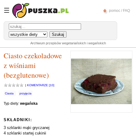
☰
pomoc / FAQ
Archiwum przepisów wegetariańskich i wegańskich
Ciasto czekoladowe
z wiśniami
(bezglutenowe)
|
KOMENTARZE [10]
Ciasta
przyjęcia
Typ diety:
wegańska
SKŁADNIKI:
3 szklanki mąki gryczanej
4 szklanki startej cukinii