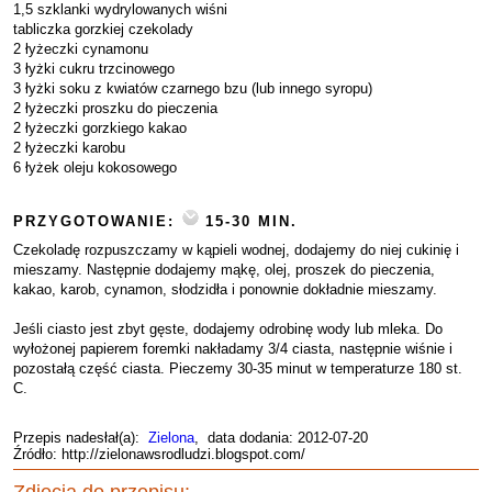
1,5 szklanki wydrylowanych wiśni
tabliczka gorzkiej czekolady
2 łyżeczki cynamonu
3 łyżki cukru trzcinowego
3 łyżki soku z kwiatów czarnego bzu (lub innego syropu)
2 łyżeczki proszku do pieczenia
2 łyżeczki gorzkiego kakao
2 łyżeczki karobu
6 łyżek oleju kokosowego
PRZYGOTOWANIE:
15-30 MIN.
Czekoladę rozpuszczamy w kąpieli wodnej, dodajemy do niej cukinię i
mieszamy. Następnie dodajemy mąkę, olej, proszek do pieczenia,
kakao, karob, cynamon, słodzidła i ponownie dokładnie mieszamy.
Jeśli ciasto jest zbyt gęste, dodajemy odrobinę wody lub mleka. Do
wyłożonej papierem foremki nakładamy 3/4 ciasta, następnie wiśnie i
pozostałą część ciasta. Pieczemy 30-35 minut w temperaturze 180 st.
C.
Przepis nadesłał(a):
Zielona
, data dodania: 2012-07-20
Źródło: http://zielonawsrodludzi.blogspot.com/