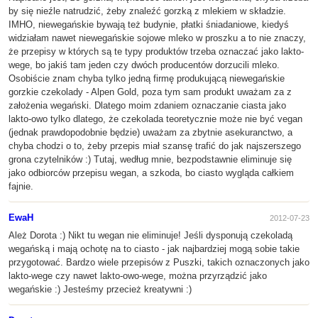
by się nieźle natrudzić, żeby znaleźć gorzką z mlekiem w składzie.
IMHO, niewegańskie bywają też budynie, płatki śniadaniowe, kiedyś
widziałam nawet niewegańskie sojowe mleko w proszku a to nie znaczy,
że przepisy w których są te typy produktów trzeba oznaczać jako lakto-
wege, bo jakiś tam jeden czy dwóch producentów dorzucili mleko.
Osobiście znam chyba tylko jedną firmę produkującą niewegańskie
gorzkie czekolady - Alpen Gold, poza tym sam produkt uważam za z
założenia wegański. Dlatego moim zdaniem oznaczanie ciasta jako
lakto-owo tylko dlatego, że czekolada teoretycznie może nie być vegan
(jednak prawdopodobnie będzie) uważam za zbytnie asekuranctwo, a
chyba chodzi o to, żeby przepis miał szansę trafić do jak najszerszego
grona czytelników :) Tutaj, według mnie, bezpodstawnie eliminuje się
jako odbiorców przepisu wegan, a szkoda, bo ciasto wygląda całkiem
fajnie.
EwaH
2012-07-23
Ależ Dorota :) Nikt tu wegan nie eliminuje! Jeśli dysponują czekoladą
wegańską i mają ochotę na to ciasto - jak najbardziej mogą sobie takie
przygotować. Bardzo wiele przepisów z Puszki, takich oznaczonych jako
lakto-wege czy nawet lakto-owo-wege, można przyrządzić jako
wegańskie :) Jesteśmy przecież kreatywni :)