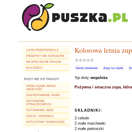
Kolorowa letnia zu
LISTA PRZEPISÓW A-Z
PRZEPISY WG KATEGORII
NA SPECJALNE OKAZJE
DLA DZIECI
Dania obiadowe
Zupy na ciepło
D
Typ diety:
wegańska
RADY NIE OD PARADY
PRZELICZNIK WAGA-
Pożywna i smaczna zupa, która
OBJĘTOŚĆ
ZASTĘPOWANIE JAJEK
GOTOWANIE
STRĄCZKOWYCH
SKŁADNIKI:
GOTOWANIE ZBÓŻ
KIEŁKI - HODOWLA
2 cebule
KOTLETOWY SAMOUCZEK
2 małe marchewki
2 małe pietruszki