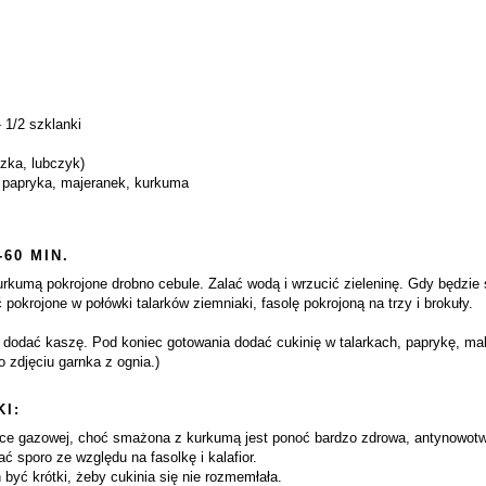
- 1/2 szklanki
szka, lubczyk)
ra papryka, majeranek, kurkuma
-60 MIN.
rkumą pokrojone drobno cebule. Zalać wodą i wrzucić zieleninę. Gdy będzie s
ć pokrojone w połówki talarków ziemniaki, fasolę pokrojoną na trzy i brokuły.
odać kaszę. Pod koniec gotowania dodać cukinię w talarkach, paprykę, makar
o zdjęciu garnka z ognia.)
I:
nce gazowej, choć smażona z kurkumą jest ponoć bardzo zdrowa, antynowot
ać sporo ze względu na fasolkę i kalafior.
 być krótki, żeby cukinia się nie rozmemłała.