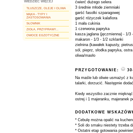
WIEDZIEĆ WIĘCEJ
ćwierć dużego selera
3 średnie młode ziemniaki
TŁUSZCZE, OLEJE I OLIWA
garść fasolki szparagowej
MĄKA - TYPY I
ZASTOSOWANIA
garść różyczek kalafiora
1 mała cukinia
SŁOWNIK
1 czerwona papryka
ZIOŁA, PRZYPRAWY...
kasza jaglana (jęczmienna) - 1/3 
OWOCE EGZOTYCZNE
makaron - 1/3 - 1/2 szklanki
zielnina (kawałek kapusty, pietru
sól, pieprz, słodka papryka, ost
oliwa/masło
PRZYGOTOWANIE:
30
Na maśle lub oliwie usmażyć z ku
talarki, dorzucić. Następnie doda
Kiedy wszystko zacznie mięknąć d
ostrej i 1 majeranku, majeranek p
DODATKOWE WSKAZÓWK
* Cebulę można opalić na kuche
* Soli do smaku niestety trzeba d
* Ostatni etap gotowania powinien