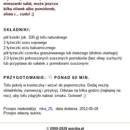
mieszanki sałat, może jeszcze
kilka oliwek albo pomidorek,
oliwa i... cudo! ;)
SKŁADNIKI:
pół kostki (ok. 100 g) tofu naturalnego
2 łyżeczki sosu sojowego
2 łyżeczki octu balsamicznego
pół łyżeczki czosnku granulowanego lub świeżego (drobno utartego)
2-3 łyżeczki pokruszonych suszonych pomidorów (bez oliwy suchych)
lub przyprawa do sałatek z pomidorami suszonymi
PRZYGOTOWANIE:
PONAD 60 MIN.
Tofu pokrój w kosteczkę i wrzuć do pojemniczka. Dodaj resztę
składników, zamieszaj i przykryj. Odstaw na kilka godzin (najlepiej na
noc), aby tofu zdążyło nabrać smaku. Gotowe! ;)
Przepis nadesłał(a):
nika_25
, data dodania: 2012-05-18
Przepis własny autora.
©
2000-2026 puszka.pl