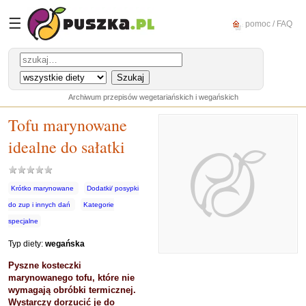
☰
pomoc / FAQ
Archiwum przepisów wegetariańskich i wegańskich
Tofu marynowane
idealne do sałatki
Krótko marynowane
Dodatki/ posypki
do zup i innych dań
Kategorie
specjalne
Typ diety:
wegańska
Pyszne kosteczki
marynowanego tofu, które nie
wymagają obróbki termicznej.
Wystarczy dorzucić je do