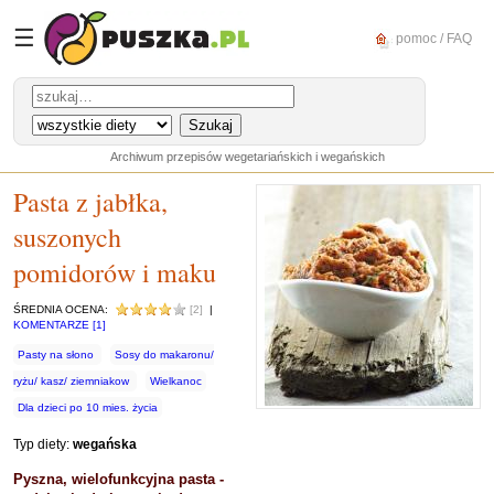
☰
pomoc / FAQ
Archiwum przepisów wegetariańskich i wegańskich
Pasta z jabłka,
suszonych
pomidorów i maku
ŚREDNIA OCENA:
[2]
|
KOMENTARZE [1]
Pasty na słono
Sosy do makaronu/
ryżu/ kasz/ ziemniakow
Wielkanoc
Dla dzieci po 10 mies. życia
Typ diety:
wegańska
Pyszna, wielofunkcyjna pasta -