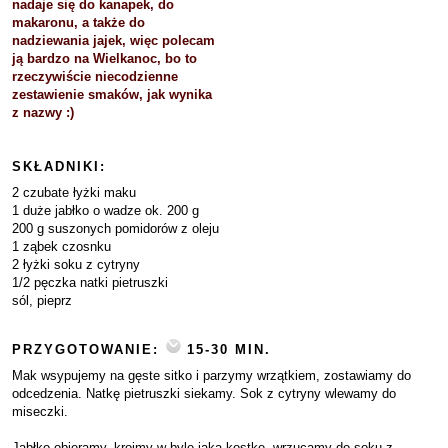
nadaje się do kanapek, do
makaronu, a także do
nadziewania jajek, więc polecam
ją bardzo na Wielkanoc, bo to
rzeczywiście niecodzienne
zestawienie smaków, jak wynika
z nazwy :)
SKŁADNIKI:
2 czubate łyżki maku
1 duże jabłko o wadze ok. 200 g
200 g suszonych pomidorów z oleju
1 ząbek czosnku
2 łyżki soku z cytryny
1/2 pęczka natki pietruszki
sól, pieprz
PRZYGOTOWANIE:
15-30 MIN.
Mak wsypujemy na gęste sitko i parzymy wrzątkiem, zostawiamy do
odcedzenia. Natkę pietruszki siekamy. Sok z cytryny wlewamy do
miseczki.
Jabłko obieramy, kroimy w byle jaką kostkę, wrzucamy do soku z