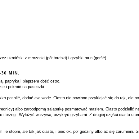
cz ukraiński z mrożonki (pół torebki) i grzybki mun (garść)
-30 MIN.
, papryką i pieprzem dość ostro.
e i pokroić na paseczki.
ekko posolić, dodać ew. wodę. Ciasto nie powinno przyklejać się do rąk, ale 
rednicy) albo żaroodporną salaterkę posmarować masłem. Ciasto podzielić na
o i brzegi. Wyłożyć warzywa, przykryć grzybami. Z drugiej części ciasta ufor
 ile stopni, ale tak jak ciasto, i piec ok. pół godziny albo aż się zarumieni.