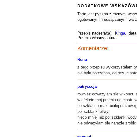
DODATKOWE WSKAZÓWK
Tarta jest pyszna z różnymi war
ugotowanymi i odsączonymi warzy
Przepis nadesłał(a):
Kinga
, data
Przepis własny autora.
Komentarze:
Rena
z tego przepisu wykorzystałam t
nie byla potrzebna, od rozu ciast
patrycccja
rowniez odwazylam sie w koncu sa
w efekcie moj przepis na ciasto 
po szklance maki bialej i razowej,
pol szklanki oliwy,
nieco mniej niz pol szklanki wody 
nie odwazylam sie narazie zrobic
wojmat