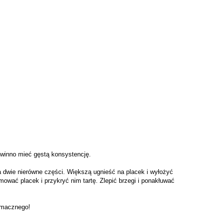
powinno mieć gęstą konsystencję.
 dwie nierówne części. Większą ugnieść na placek i wyłożyć
mować placek i przykryć nim tartę. Zlepić brzegi i ponakłuwać
 Smacznego!