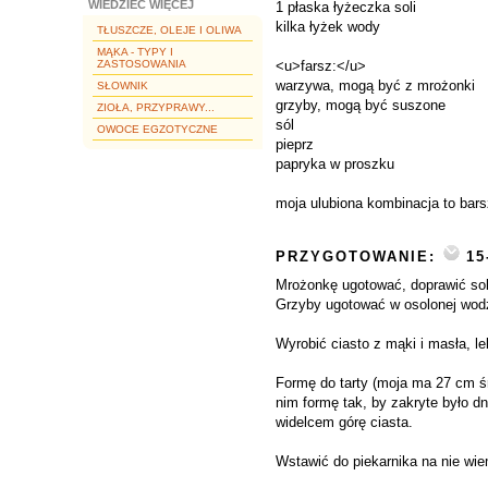
WIEDZIEĆ WIĘCEJ
1 płaska łyżeczka soli
kilka łyżek wody
TŁUSZCZE, OLEJE I OLIWA
MĄKA - TYPY I
ZASTOSOWANIA
<u>farsz:</u>
warzywa, mogą być z mrożonki
SŁOWNIK
grzyby, mogą być suszone
ZIOŁA, PRZYPRAWY...
sól
OWOCE EGZOTYCZNE
pieprz
papryka w proszku
moja ulubiona kombinacja to barsz
PRZYGOTOWANIE:
15
Mrożonkę ugotować, doprawić solą
Grzyby ugotować w osolonej wodzi
Wyrobić ciasto z mąki i masła, l
Formę do tarty (moja ma 27 cm ś
nim formę tak, by zakryte było dn
widelcem górę ciasta.
Wstawić do piekarnika na nie wiem