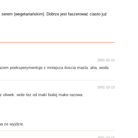
serem (wegetariańskim). Dobrze jest faszerować ciasto już
2001-02-10
razem poeksperymentuje z mniejsza iloscia masla. aha, woda
2001-10-13
z oliwek. wole tez od maki bialej make razowa.
a ze wyjdzie.
2001-10-16