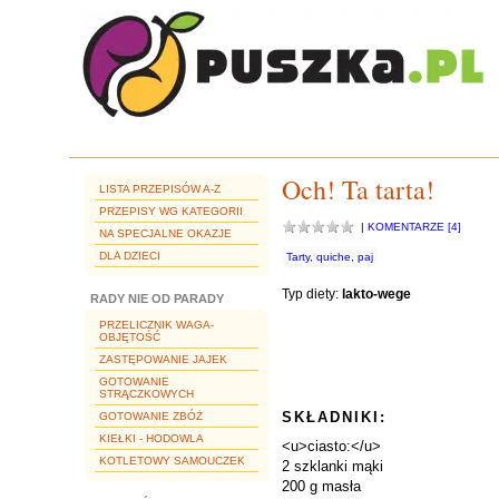
Och! Ta tarta!
LISTA PRZEPISÓW A-Z
PRZEPISY WG KATEGORII
|
KOMENTARZE [4]
NA SPECJALNE OKAZJE
DLA DZIECI
Tarty, quiche, paj
Typ diety:
lakto-wege
RADY NIE OD PARADY
PRZELICZNIK WAGA-
OBJĘTOŚĆ
ZASTĘPOWANIE JAJEK
GOTOWANIE
STRĄCZKOWYCH
SKŁADNIKI:
GOTOWANIE ZBÓŻ
KIEŁKI - HODOWLA
<u>ciasto:</u>
KOTLETOWY SAMOUCZEK
2 szklanki mąki
200 g masła