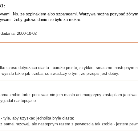
I:
zywami. Np. ze szpinakiem albo szparagami. Warzywa można posypać żółtym 
wami, żeby gotowe danie nie było za mokre.
 dodania: 2000-10-02
ylko czesc dotyczaca ciasta - bardzo proste, szybkie, smaczne. nastepnym 
o wyszlo takie jak trzeba, co swiadczy o tym, ze przepis jest dobry.
ma zrobic tarte. poniewaz nie jem masla ani margaryny zastapilam ja oliwa 
wygladal nastepujaco:
- tyle, aby uzyskac jednolita bryle ciasta;
 z samej razowej, ale nastepnym razem z pewnoscia tak zrobie - jestem pewn