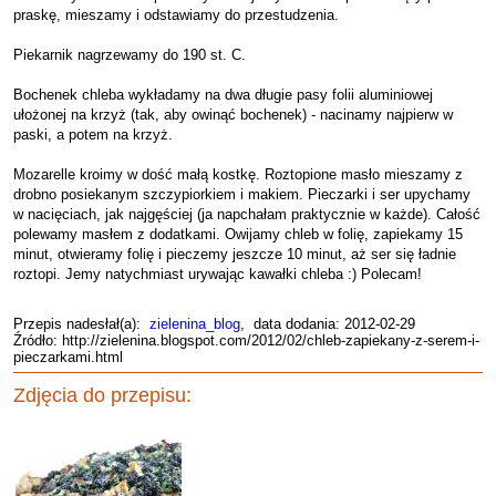
praskę, mieszamy i odstawiamy do przestudzenia.
Piekarnik nagrzewamy do 190 st. C.
Bochenek chleba wykładamy na dwa długie pasy folii aluminiowej
ułożonej na krzyż (tak, aby owinąć bochenek) - nacinamy najpierw w
paski, a potem na krzyż.
Mozarelle kroimy w dość małą kostkę. Roztopione masło mieszamy z
drobno posiekanym szczypiorkiem i makiem. Pieczarki i ser upychamy
w nacięciach, jak najgęściej (ja napchałam praktycznie w każde). Całość
polewamy masłem z dodatkami. Owijamy chleb w folię, zapiekamy 15
minut, otwieramy folię i pieczemy jeszcze 10 minut, aż ser się ładnie
roztopi. Jemy natychmiast urywając kawałki chleba :) Polecam!
Przepis nadesłał(a):
zielenina_blog
, data dodania: 2012-02-29
Źródło: http://zielenina.blogspot.com/2012/02/chleb-zapiekany-z-serem-i-
pieczarkami.html
Zdjęcia do przepisu: