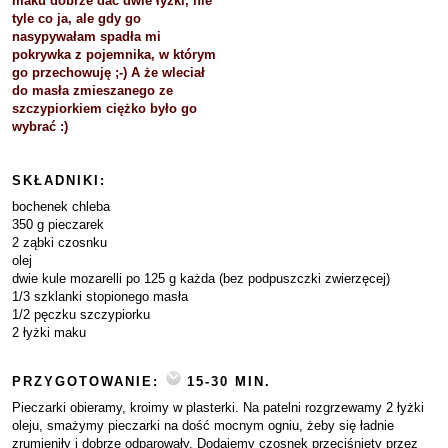
maku dobrze dać dwie łyżki, nie
tyle co ja, ale gdy go
nasypywałam spadła mi
pokrywka z pojemnika, w którym
go przechowuję ;-) A że wleciał
do masła zmieszanego ze
szczypiorkiem ciężko było go
wybrać :)
SKŁADNIKI:
bochenek chleba
350 g pieczarek
2 ząbki czosnku
olej
dwie kule mozarelli po 125 g każda (bez podpuszczki zwierzęcej)
1/3 szklanki stopionego masła
1/2 pęczku szczypiorku
2 łyżki maku
PRZYGOTOWANIE:
15-30 MIN.
Pieczarki obieramy, kroimy w plasterki. Na patelni rozgrzewamy 2 łyżki
oleju, smażymy pieczarki na dość mocnym ogniu, żeby się ładnie
zrumieniły i dobrze odparowały. Dodajemy czosnek przeciśnięty przez