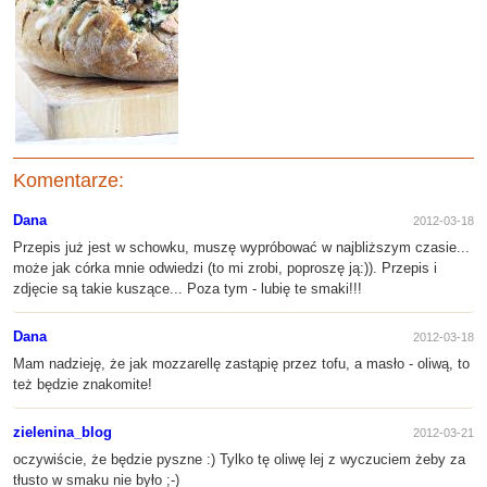
Komentarze:
Dana
2012-03-18
Przepis już jest w schowku, muszę wypróbować w najbliższym czasie...
może jak córka mnie odwiedzi (to mi zrobi, poproszę ją:)). Przepis i
zdjęcie są takie kuszące... Poza tym - lubię te smaki!!!
Dana
2012-03-18
Mam nadzieję, że jak mozzarellę zastąpię przez tofu, a masło - oliwą, to
też będzie znakomite!
zielenina_blog
2012-03-21
oczywiście, że będzie pyszne :) Tylko tę oliwę lej z wyczuciem żeby za
tłusto w smaku nie było ;-)